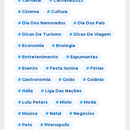
Carnaval
Carnaval2025
Cinema
Cultura
Dia Dos Namorados
Dia Dos Pais
Dicas De Turismo
Dicas De Viagem
Economia
Enologia
Entretenimento
Espumantes
Evento
Festa Junina
Férias
Gastronomia
Goiás
Goiânia
Itália
Liga Das Nações
Lulu Peters
Miolo
Moda
Música
Natal
Negócios
Pets
Pirenópolis