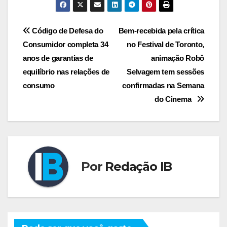
Navegação
Código de Defesa do
Bem-recebida pela crítica
Consumidor completa 34
no Festival de Toronto,
de
anos de garantias de
animação Robô
Post
equilíbrio nas relações de
Selvagem tem sessões
consumo
confirmadas na Semana
do Cinema
Por
Redação IB