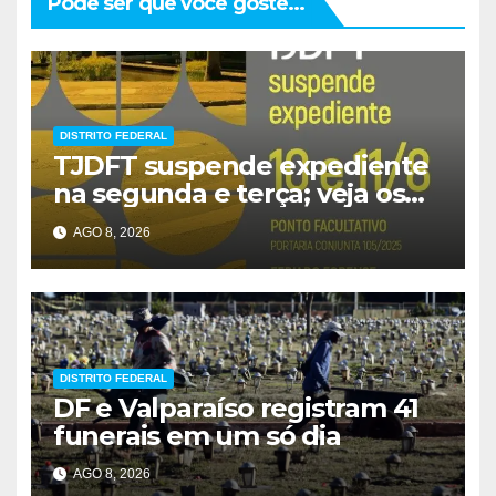
Pode ser que você goste...
DISTRITO FEDERAL
TJDFT suspende expediente
na segunda e terça; veja os
prazos
AGO 8, 2026
DISTRITO FEDERAL
DF e Valparaíso registram 41
funerais em um só dia
AGO 8, 2026