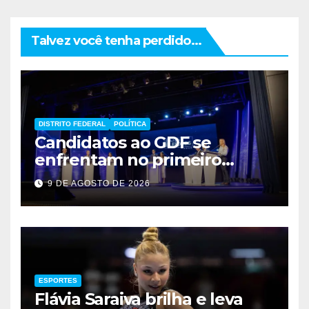
Talvez você tenha perdido...
DISTRITO FEDERAL
POLÍTICA
Candidatos ao GDF se
enfrentam no primeiro
debate de 2026
9 DE AGOSTO DE 2026
ESPORTES
Flávia Saraiva brilha e leva