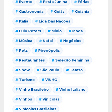
Evento
Festa Junina
Férias
Gastronomia
Goiás
Goiânia
Itália
Liga Das Nações
Lulu Peters
Miolo
Moda
Música
Natal
Negócios
Pets
Pirenópolis
Restaurantes
Seleção Feminina
Show
São Paulo
Teatro
Turismo
VINHO
Vinho Brasileiro
Vinho Italiano
Vinhos
Vinícolas
Vinícolas Brasileiras