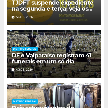
TJDFT suspende expediente
na segunda e terça; veja os
prazos
AGO 8, 2026
DISTRITO FEDERAL
DF e Valparaíso registram 41
funerais em um só dia
AGO 8, 2026
DISTRITO FEDERAL
Dois sobreviventes de