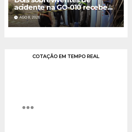
acidente na GO-010 recebem
alta hospitalar
AGO 8, 2026
COTAÇÃO EM TEMPO REAL