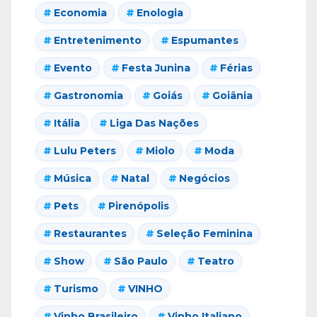
Economia
Enologia
Entretenimento
Espumantes
Evento
Festa Junina
Férias
Gastronomia
Goiás
Goiânia
Itália
Liga Das Nações
Lulu Peters
Miolo
Moda
Música
Natal
Negócios
Pets
Pirenópolis
Restaurantes
Seleção Feminina
Show
São Paulo
Teatro
Turismo
VINHO
Vinho Brasileiro
Vinho Italiano