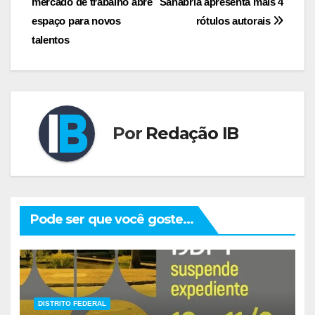
mercado de trabalho abre
Sanábria apresenta mais 4
de
espaço para novos
rótulos autorais
Post
talentos
Por
Redação IB
Pode ser que você goste...
DISTRITO FEDERAL