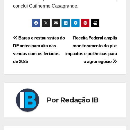
conclui Guilherme Casagrande.
Navegação
Bares e restaurantes do
Receita Federal amplia
DF antecipam alta nas
monitoramento do pix:
de
vendas com os feriados
impactos e polêmicas para
Post
de 2025
o agronegócio
Por
Redação IB