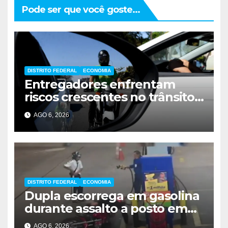
Pode ser que você goste...
DISTRITO FEDERAL
ECONOMIA
Entregadores enfrentam
riscos crescentes no trânsito
de Brasília
AGO 6, 2026
DISTRITO FEDERAL
ECONOMIA
Dupla escorrega em gasolina
durante assalto a posto em
Ceilândia
AGO 6, 2026