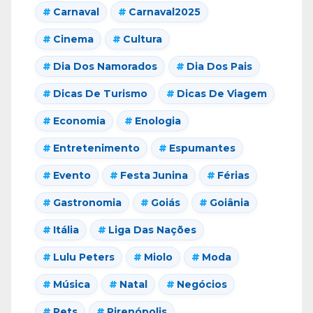
Carnaval
Carnaval2025
Cinema
Cultura
Dia Dos Namorados
Dia Dos Pais
Dicas De Turismo
Dicas De Viagem
Economia
Enologia
Entretenimento
Espumantes
Evento
Festa Junina
Férias
Gastronomia
Goiás
Goiânia
Itália
Liga Das Nações
Lulu Peters
Miolo
Moda
Música
Natal
Negócios
Pets
Pirenópolis