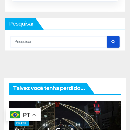
Pesquisar
Talvez você tenha perdido...
PT
BRASIL