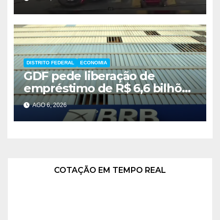
DISTRITO FEDERAL
ECONOMIA
GDF pede liberação de
empréstimo de R$ 6,6 bilhões
e critica inércia do FGC
AGO 6, 2026
COTAÇÃO EM TEMPO REAL