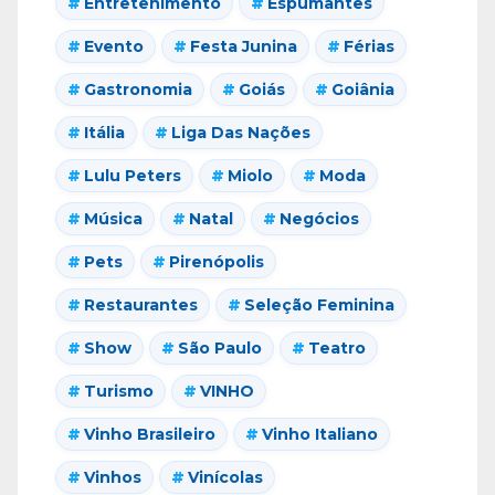
Entretenimento
Espumantes
Evento
Festa Junina
Férias
Gastronomia
Goiás
Goiânia
Itália
Liga Das Nações
Lulu Peters
Miolo
Moda
Música
Natal
Negócios
Pets
Pirenópolis
Restaurantes
Seleção Feminina
Show
São Paulo
Teatro
Turismo
VINHO
Vinho Brasileiro
Vinho Italiano
Vinhos
Vinícolas