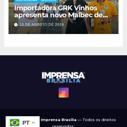
GASTRONOMIA
NEGÓCIOS
Importadora GRK Vinhos
apresenta novo Malbec de
Manuel Ferrer
10 DE AGOSTO DE 2026
© 2022 - 2026
Imprensa Brasília
— Todos os direitos
PT
reservados.