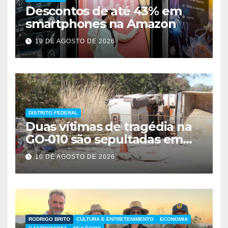
Descontos de até 43% em
smartphones na Amazon
10 DE AGOSTO DE 2026
DISTRITO FEDERAL
Duas vítimas de tragédia na
GO-010 são sepultadas em
Taguatinga
10 DE AGOSTO DE 2026
RODRIGO BRITO
CULTURA E ENTRETENIMENTO
ECONOMIA