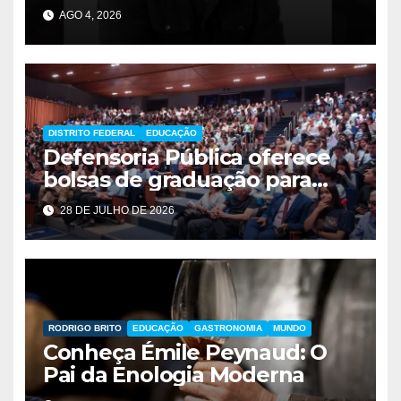
AGO 4, 2026
DISTRITO FEDERAL
EDUCAÇÃO
Defensoria Pública oferece
bolsas de graduação para
estudantes da rede pública
28 DE JULHO DE 2026
RODRIGO BRITO
EDUCAÇÃO
GASTRONOMIA
MUNDO
Conheça Émile Peynaud: O
Pai da Enologia Moderna