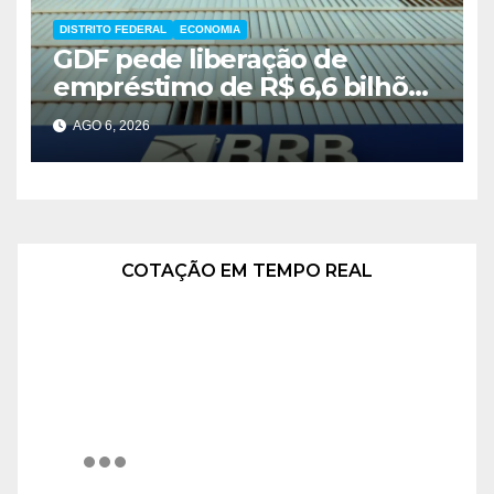
DISTRITO FEDERAL
ECONOMIA
GDF pede liberação de
empréstimo de R$ 6,6 bilhões
e critica inércia do FGC
AGO 6, 2026
COTAÇÃO EM TEMPO REAL