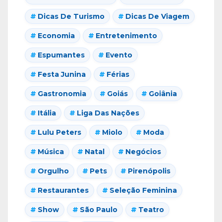
Dicas De Turismo
Dicas De Viagem
Economia
Entretenimento
Espumantes
Evento
Festa Junina
Férias
Gastronomia
Goiás
Goiânia
Itália
Liga Das Nações
Lulu Peters
Miolo
Moda
Música
Natal
Negócios
Orgulho
Pets
Pirenópolis
Restaurantes
Seleção Feminina
Show
São Paulo
Teatro