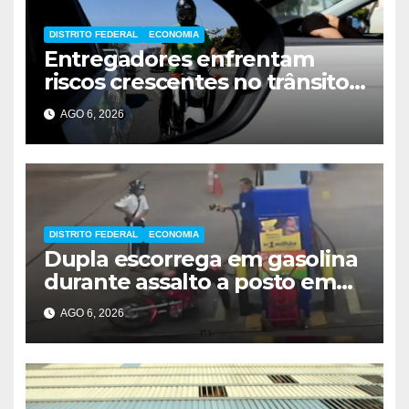
DISTRITO FEDERAL
ECONOMIA
Entregadores enfrentam
riscos crescentes no trânsito
de Brasília
AGO 6, 2026
DISTRITO FEDERAL
ECONOMIA
Dupla escorrega em gasolina
durante assalto a posto em
Ceilândia
AGO 6, 2026