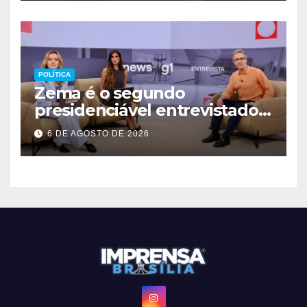
POLÍTICA
Zema é o segundo
presidenciável entrevistado
pelo g1 e GloboNews
6 DE AGOSTO DE 2026