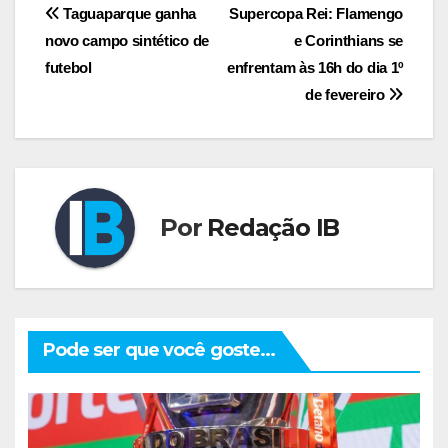
Navegação
Taguaparque ganha
Supercopa Rei: Flamengo
novo campo sintético de
e Corinthians se
de
futebol
enfrentam às 16h do dia 1º
Post
de fevereiro
Por
Redação IB
Pode ser que você goste...