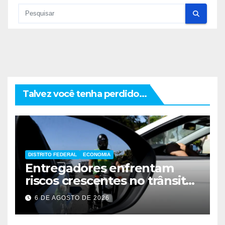
Talvez você tenha perdido...
DISTRITO FEDERAL
ECONOMIA
Entregadores enfrentam
riscos crescentes no trânsito
de Brasília
6 DE AGOSTO DE 2026