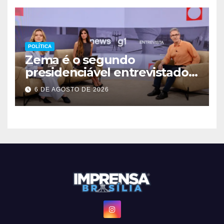
POLÍTICA
Zema é o segundo
presidenciável entrevistado
pelo g1 e GloboNews
6 DE AGOSTO DE 2026