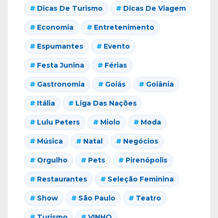
Dicas De Turismo
Dicas De Viagem
Economia
Entretenimento
Espumantes
Evento
Festa Junina
Férias
Gastronomia
Goiás
Goiânia
Itália
Liga Das Nações
Lulu Peters
Miolo
Moda
Música
Natal
Negócios
Orgulho
Pets
Pirenópolis
Restaurantes
Seleção Feminina
Show
São Paulo
Teatro
Turismo
VINHO