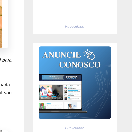
Publicidade
l para
uarta-
al vão
Publicidade