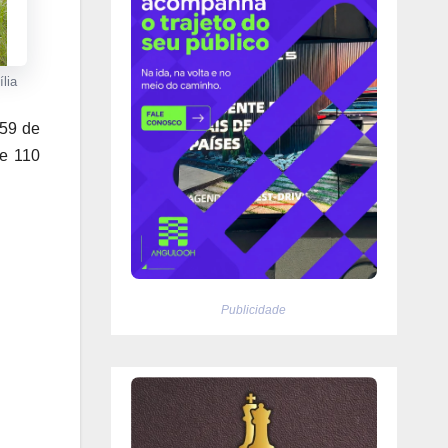
ília
h59 de
de 110
Publicidade