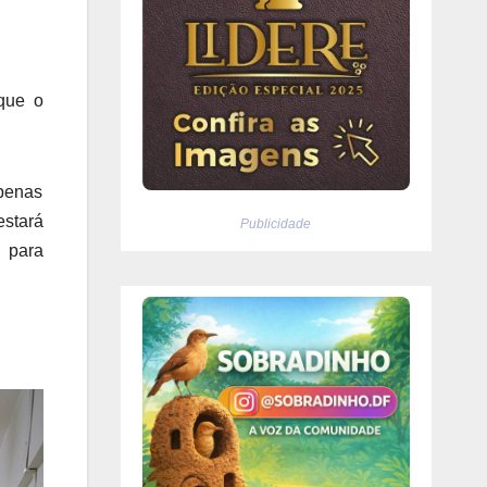
 que o
penas
estará
Publicidade
 para