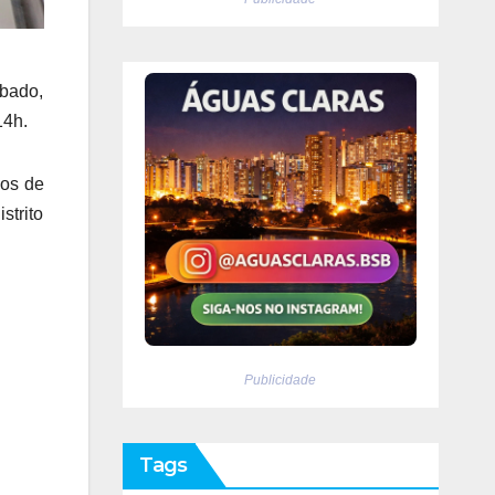
ábado,
14h.
os de
strito
Publicidade
Tags