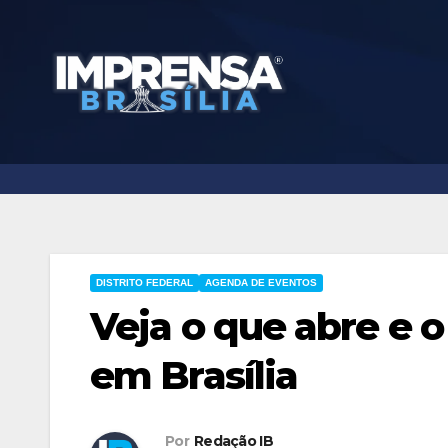
Skip
to
content
DISTRITO FEDERAL
AGENDA DE EVENTOS
Veja o que abre e 
em Brasília
Por
Redação IB