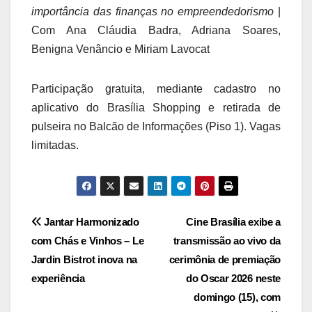
importância das finanças no empreendedorismo
|
Com Ana Cláudia Badra, Adriana Soares,
Benigna Venâncio e Miriam Lavocat
Participação gratuita, mediante cadastro no
aplicativo do Brasília Shopping e retirada de
pulseira no Balcão de Informações (Piso 1). Vagas
limitadas.
Navegação
Jantar Harmonizado
Cine Brasília exibe a
com Chás e Vinhos – Le
transmissão ao vivo da
de
Jardin Bistrot inova na
cerimônia de premiação
Post
experiência
do Oscar 2026 neste
domingo (15), com