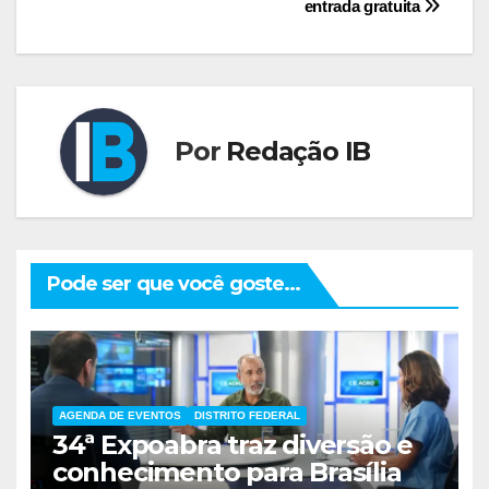
entrada gratuita
Por
Redação IB
Pode ser que você goste...
AGENDA DE EVENTOS
DISTRITO FEDERAL
34ª Expoabra traz diversão e
conhecimento para Brasília