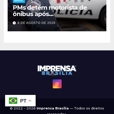
BRASIL
PMs detêm motorista de
ônibus após
desentendimento em SP
8 DE AGOSTO DE 2026
PT
© 2022 - 2026
Imprensa Brasília
— Todos os direitos
reservados.