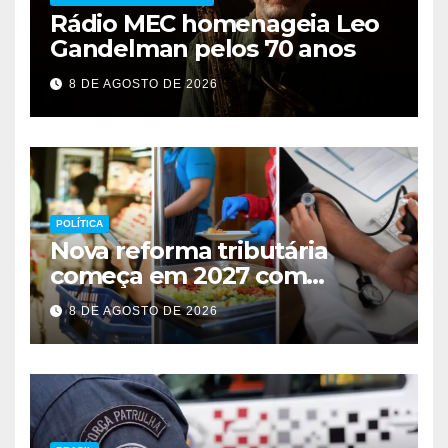
Rádio MEC homenageia Leo
Gandelman pelos 70 anos
8 DE AGOSTO DE 2026
POLÍTICA
Nova reforma tributária
começa em 2027 com
impostos sobre consumo
8 DE AGOSTO DE 2026