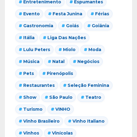
Entretenimento
Espumantes
Evento
Festa Junina
Férias
Gastronomia
Goiás
Goiânia
Itália
Liga Das Nações
Lulu Peters
Miolo
Moda
Música
Natal
Negócios
Pets
Pirenópolis
Restaurantes
Seleção Feminina
Show
São Paulo
Teatro
Turismo
VINHO
Vinho Brasileiro
Vinho Italiano
Vinhos
Vinícolas