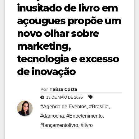
inusitado de livro em
açougues propõe um
novo olhar sobre
marketing,
tecnologia e excesso
de inovação
Por
Taíssa Costa
13 DE MAIO DE 2025
#Agenda de Eventos
,
#Brasília
,
#danrocha
,
#Entretenimento
,
#lançamentolivro
,
#livro