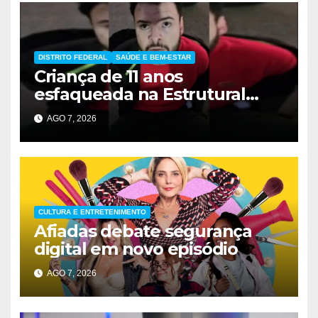
DISTRITO FEDERAL
SAÚDE E BEM-ESTAR
Criança de 11 anos
esfaqueada na Estrutural
apresenta melhora
AGO 7, 2026
significativa
CULTURA E ENTRETENIMENTO
Afiadas debate segurança
digital em novo episódio
AGO 7, 2026