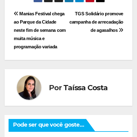
Navegação
Manias Festival chega
TGS Solidário promove
ao Parque da Cidade
campanha de arrecadação
de
neste fim de semana com
de agasalhos
Post
muita música e
programação variada
Por
Taíssa Costa
Pode ser que você goste...