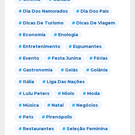
Dia Dos Namorados
Dia Dos Pais
Dicas De Turismo
Dicas De Viagem
Economia
Enologia
Entretenimento
Espumantes
Evento
Festa Junina
Férias
Gastronomia
Goiás
Goiânia
Itália
Liga Das Nações
Lulu Peters
Miolo
Moda
Música
Natal
Negócios
Pets
Pirenópolis
Restaurantes
Seleção Feminina