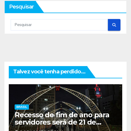
Pesquisar
Talvez você tenha perdido...
BRASIL
Recesso de fim de ano para
servidores será de 21 de
dezembro a 1º de janeiro