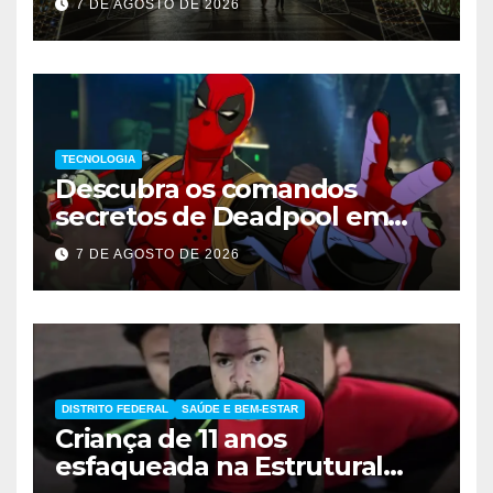
7 DE AGOSTO DE 2026
TECNOLOGIA
Descubra os comandos
secretos de Deadpool em
Marvel Tokon
7 DE AGOSTO DE 2026
DISTRITO FEDERAL
SAÚDE E BEM-ESTAR
Criança de 11 anos
esfaqueada na Estrutural