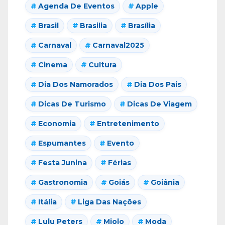
Agenda De Eventos
Apple
Brasil
Brasilia
Brasília
Carnaval
Carnaval2025
Cinema
Cultura
Dia Dos Namorados
Dia Dos Pais
Dicas De Turismo
Dicas De Viagem
Economia
Entretenimento
Espumantes
Evento
Festa Junina
Férias
Gastronomia
Goiás
Goiânia
Itália
Liga Das Nações
Lulu Peters
Miolo
Moda