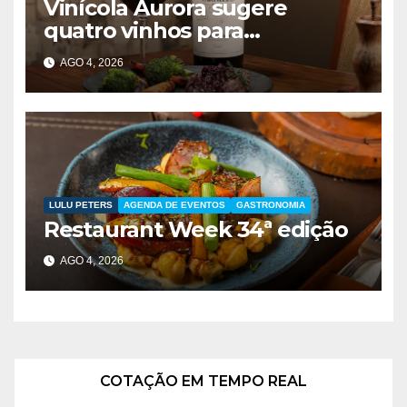
Vinícola Aurora sugere
quatro vinhos para
presentear no Dia dos Pais
AGO 4, 2026
LULU PETERS
AGENDA DE EVENTOS
GASTRONOMIA
Restaurant Week 34ª edição
AGO 4, 2026
COTAÇÃO EM TEMPO REAL