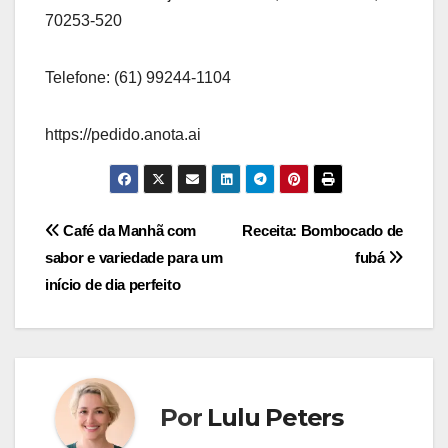
70253-520
Telefone: (61) 99244-1104
https://pedido.anota.ai
Navegação
Café da Manhã com
Receita: Bombocado de
sabor e variedade para um
fubá
de
início de dia perfeito
Post
Por
Lulu Peters