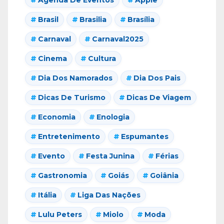
Brasil
Brasilia
Brasília
Carnaval
Carnaval2025
Cinema
Cultura
Dia Dos Namorados
Dia Dos Pais
Dicas De Turismo
Dicas De Viagem
Economia
Enologia
Entretenimento
Espumantes
Evento
Festa Junina
Férias
Gastronomia
Goiás
Goiânia
Itália
Liga Das Nações
Lulu Peters
Miolo
Moda