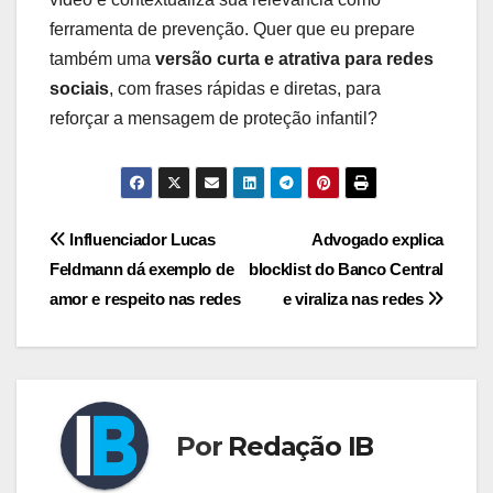
ferramenta de prevenção. Quer que eu prepare
também uma
versão curta e atrativa para redes
sociais
, com frases rápidas e diretas, para
reforçar a mensagem de proteção infantil?
Navegação
Influenciador Lucas
Advogado explica
Feldmann dá exemplo de
blocklist do Banco Central
de
amor e respeito nas redes
e viraliza nas redes
Post
Por
Redação IB