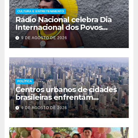
CULTURA E ENTRETENIMENTO
Rádio Nacional celebra Dia
Internacional dos Povos
Indígenas
9 DE AGOSTO DE 2026
POLÍTICA
Centros urbanos de cidades
brasileiras enfrentam
esvaziamento e insegurança
9 DE AGOSTO DE 2026