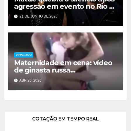
agressão em evento no Rio e
dispara contra Léo Dias:
21 DE JUNHO DE 2026
“Você não é bem-vindo aqui”
VIRALIZOU
Maternidade em cena: vídeo
de ginasta russa
emocionando com filha
ABR 26, 2026
viraliza no Dia das Mães
COTAÇÃO EM TEMPO REAL