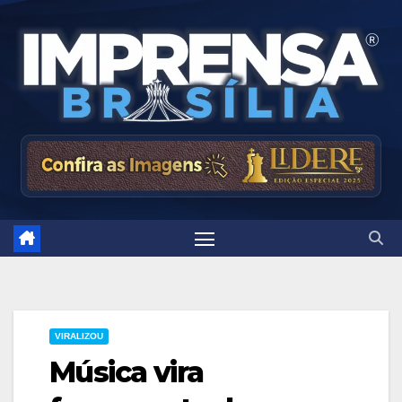
Skip
to
content
VIRALIZOU
Música vira