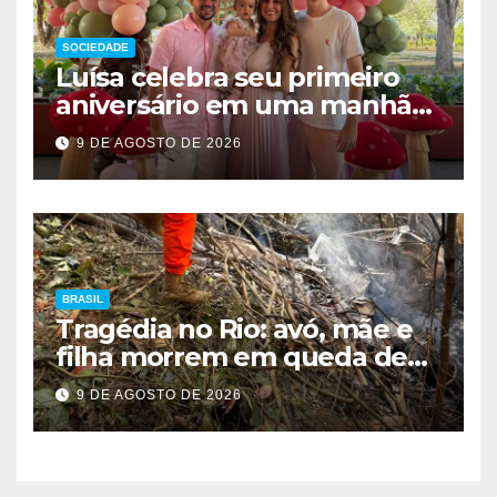
SOCIEDADE
Luísa celebra seu primeiro
aniversário em uma manhã
de encanto, elegância e
9 DE AGOSTO DE 2026
muito afeto
BRASIL
Tragédia no Rio: avó, mãe e
filha morrem em queda de
helicóptero
9 DE AGOSTO DE 2026