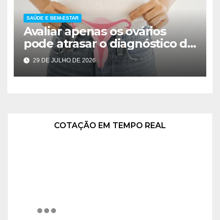
SAÚDE E BEM-ESTAR
Avaliar apenas os ovários
pode atrasar o diagnóstico da
SOMP e comprometer a
29 DE JULHO DE 2026
saúde da mulher
COTAÇÃO EM TEMPO REAL