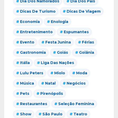
Dia Dos Namorados
Dia Dos Pais
Dicas De Turismo
Dicas De Viagem
Economia
Enologia
Entretenimento
Espumantes
Evento
Festa Junina
Férias
Gastronomia
Goiás
Goiânia
Itália
Liga Das Nações
Lulu Peters
Miolo
Moda
Música
Natal
Negócios
Pets
Pirenópolis
Restaurantes
Seleção Feminina
Show
São Paulo
Teatro