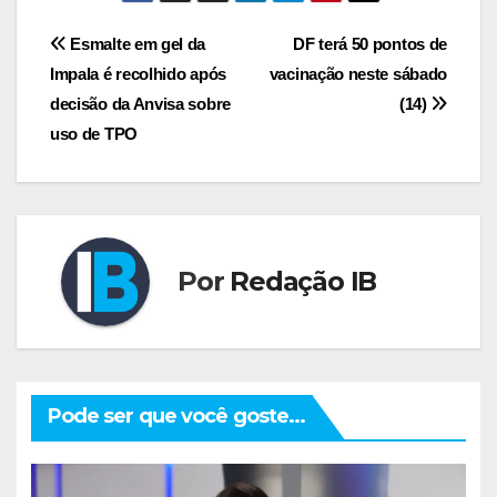
Navegação
Esmalte em gel da
DF terá 50 pontos de
Impala é recolhido após
vacinação neste sábado
de
decisão da Anvisa sobre
(14)
Post
uso de TPO
Por
Redação IB
Pode ser que você goste...