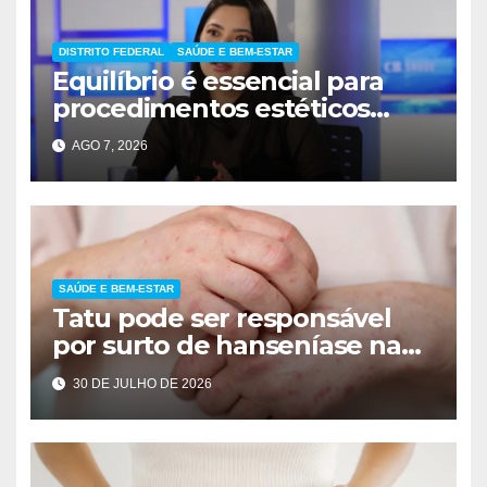
DISTRITO FEDERAL
SAÚDE E BEM-ESTAR
Equilíbrio é essencial para
procedimentos estéticos
seguros
AGO 7, 2026
SAÚDE E BEM-ESTAR
Tatu pode ser responsável
por surto de hanseníase na
Flórida
30 DE JULHO DE 2026