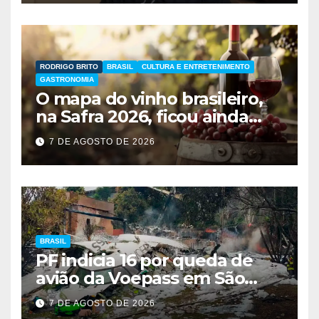
RODRIGO BRITO
BRASIL
CULTURA E ENTRETENIMENTO
GASTRONOMIA
O mapa do vinho brasileiro,
na Safra 2026, ficou ainda
maior
7 DE AGOSTO DE 2026
BRASIL
PF indicia 16 por queda de
avião da Voepass em São
Paulo
7 DE AGOSTO DE 2026