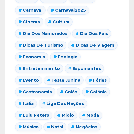
Carnaval
Carnaval2025
Cinema
Cultura
Dia Dos Namorados
Dia Dos Pais
Dicas De Turismo
Dicas De Viagem
Economia
Enologia
Entretenimento
Espumantes
Evento
Festa Junina
Férias
Gastronomia
Goiás
Goiânia
Itália
Liga Das Nações
Lulu Peters
Miolo
Moda
Música
Natal
Negócios