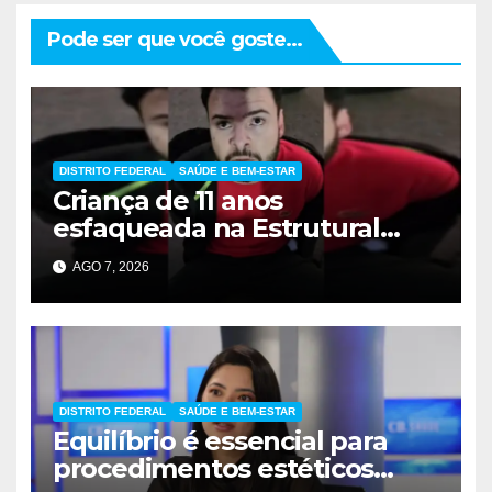
Pode ser que você goste...
DISTRITO FEDERAL
SAÚDE E BEM-ESTAR
Criança de 11 anos
esfaqueada na Estrutural
apresenta melhora
AGO 7, 2026
significativa
DISTRITO FEDERAL
SAÚDE E BEM-ESTAR
Equilíbrio é essencial para
procedimentos estéticos