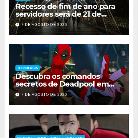
Recesso de fim de ano para
servidores será de 21 de
dezembro a 1º de janeiro
7 DE AGOSTO DE 2026
TECNOLOGIA
Descubra os comandos
secretos de Deadpool em
Marvel Tokon
7 DE AGOSTO DE 2026
DISTRITO FEDERAL
SAÚDE E BEM-ESTAR