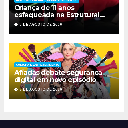
Criança de 11 anos
esfaqueada na Estrutural
apresenta melhora
7 DE AGOSTO DE 2026
significativa
CULTURA E ENTRETENIMENTO
Afiadas debate segurança
digital em novo episódio
7 DE AGOSTO DE 2026