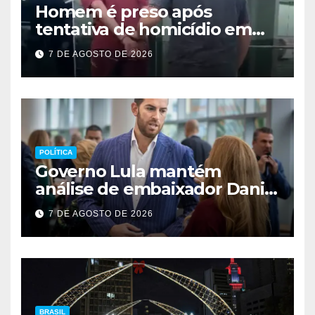
Homem é preso após
tentativa de homicídio em
festa em São Sebastião
7 DE AGOSTO DE 2026
POLÍTICA
Governo Lula mantém
análise de embaixador Daniel
Perez para depois das
7 DE AGOSTO DE 2026
eleições
BRASIL