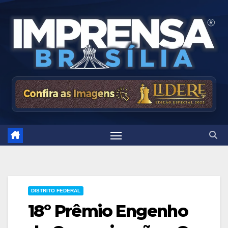
Skip
to
content
DISTRITO FEDERAL
18º Prêmio Engenho