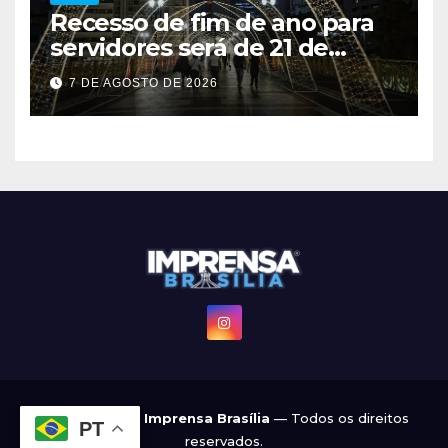
Recesso de fim de ano para
servidores será de 21 de
dezembro a 1º de janeiro
7 DE AGOSTO DE 2026
© 2022 - 2026
Imprensa Brasília
— Todos os direitos
PT
reservados.