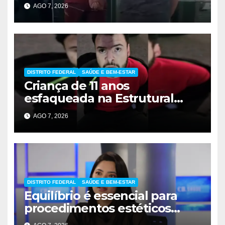
festa em São Sebastião
AGO 7, 2026
DISTRITO FEDERAL
SAÚDE E BEM-ESTAR
Criança de 11 anos
esfaqueada na Estrutural
apresenta melhora
AGO 7, 2026
significativa
DISTRITO FEDERAL
SAÚDE E BEM-ESTAR
Equilíbrio é essencial para
procedimentos estéticos
seguros