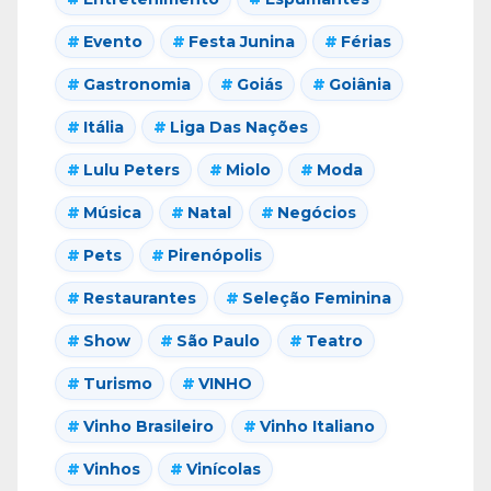
Evento
Festa Junina
Férias
Gastronomia
Goiás
Goiânia
Itália
Liga Das Nações
Lulu Peters
Miolo
Moda
Música
Natal
Negócios
Pets
Pirenópolis
Restaurantes
Seleção Feminina
Show
São Paulo
Teatro
Turismo
VINHO
Vinho Brasileiro
Vinho Italiano
Vinhos
Vinícolas