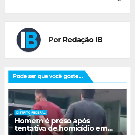
Por
Redação IB
Pode ser que você goste...
DISTRITO FEDERAL
Homem é preso após
tentativa de homicídio em