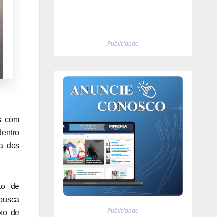
Publicidade
as com
dentro
ia dos
ão de
busca
Publicidade
uxo de