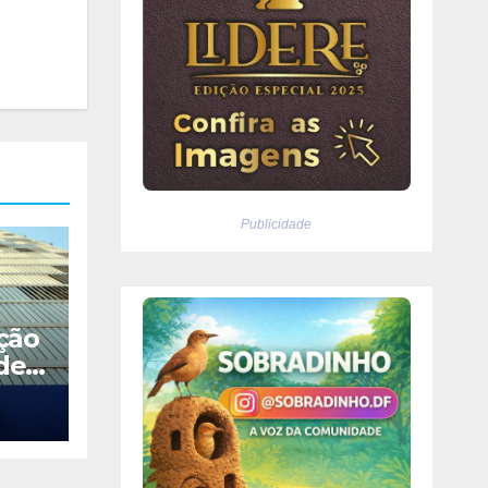
Publicidade
ção
de