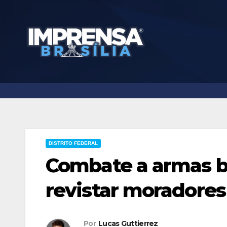
Skip
to
content
DISTRITO FEDERAL
Combate a armas b
revistar moradores
Por
Lucas Guttierrez