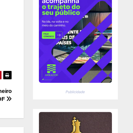
meiro
Publicidade
 DF