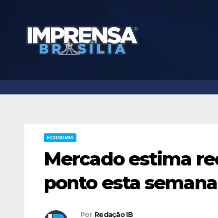
Skip
to
content
ECONOMIA
Mercado estima red
ponto esta semana
Por
Redação IB