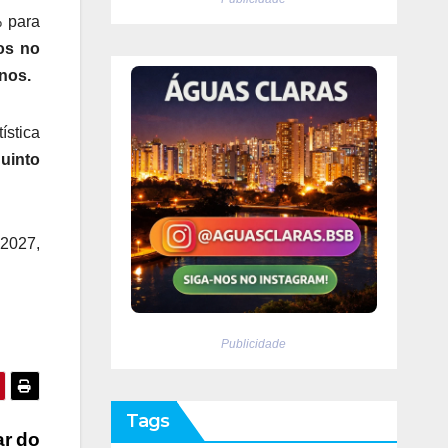
% para
os no
nos.
ística
uinto
 2027,
Publicidade
Tags
ar do