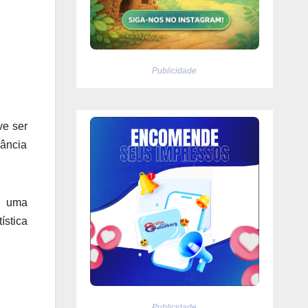
Publicidade
ve ser
rância
, uma
ística
Publicidade