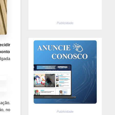
Publicidade
cidir
 ponto
ulgada
lação.
ão, no
Publicidade