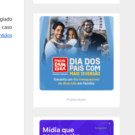
giado
, caso
ntidos
Publicidade