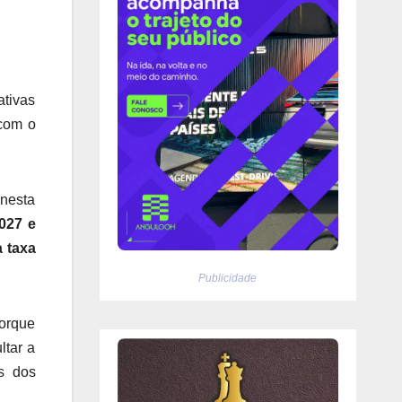
ativas
 com o
 nesta
027 e
a taxa
Publicidade
porque
ltar a
s dos