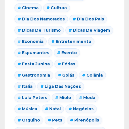
Cinema
Cultura
Dia Dos Namorados
Dia Dos Pais
Dicas De Turismo
Dicas De Viagem
Economia
Entretenimento
Espumantes
Evento
Festa Junina
Férias
Gastronomia
Goiás
Goiânia
Itália
Liga Das Nações
Lulu Peters
Miolo
Moda
Música
Natal
Negócios
Orgulho
Pets
Pirenópolis