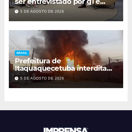
ser entrevistado por g1 e
GloboNews
5 DE AGOSTO DE 2026
BRASIL
Prefeitura de
Itaquaquecetuba interdita
área após incêndio em
5 DE AGOSTO DE 2026
fábrica