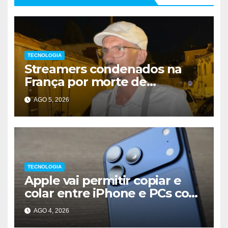
TECNOLOGIA
Streamers condenados na
França por morte de
influenciador
AGO 5, 2026
TECNOLOGIA
Apple vai permitir copiar e
colar entre iPhone e PCs com
Windows
AGO 4, 2026