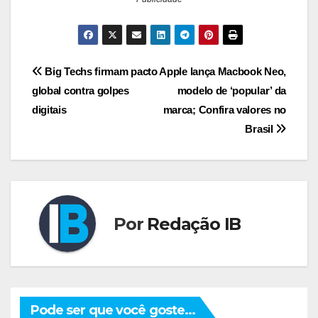
Navegação
Big Techs firmam pacto
Apple lança Macbook Neo,
global contra golpes
modelo de ‘popular’ da
de
digitais
marca; Confira valores no
Post
Brasil
Por
Redação IB
Pode ser que você goste...