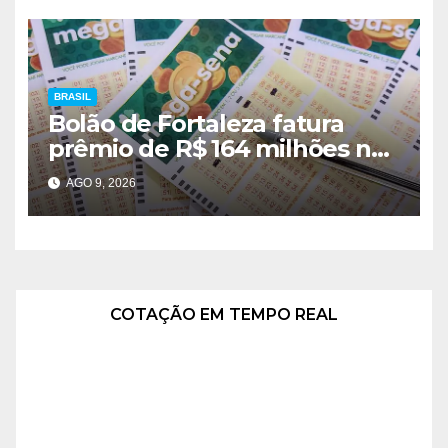
BRASIL
Bolão de Fortaleza fatura
prêmio de R$ 164 milhões na
Mega-Sena
AGO 9, 2026
COTAÇÃO EM TEMPO REAL