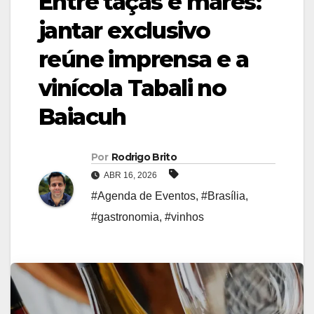
Entre taças e mares:
jantar exclusivo
reúne imprensa e a
vinícola Tabali no
Baiacuh
Por
Rodrigo Brito
ABR 16, 2026
#Agenda de Eventos
,
#Brasília
,
#gastronomia
,
#vinhos