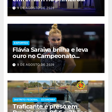
debate de 2026
9 DE AGOSTO DE 2026
ESPORTES
Flávia Saraiva brilha e leva
ouro no Campeonato
Brasileiro de Ginástica
9 DE AGOSTO DE 2026
DISTRITO FEDERAL
ECONOMIA
Traficante é preso em