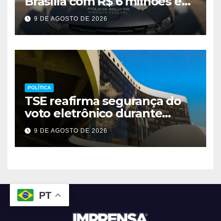
Brasília com R$ 6 milhões em
metanfetamina
9 DE AGOSTO DE 2026
POLÍTICA
TSE reafirma segurança do
voto eletrônico durante
evento em Brasília
9 DE AGOSTO DE 2026
PT