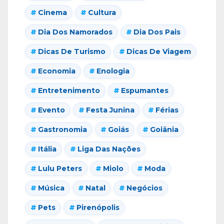
Cinema
Cultura
Dia Dos Namorados
Dia Dos Pais
Dicas De Turismo
Dicas De Viagem
Economia
Enologia
Entretenimento
Espumantes
Evento
Festa Junina
Férias
Gastronomia
Goiás
Goiânia
Itália
Liga Das Nações
Lulu Peters
Miolo
Moda
Música
Natal
Negócios
Pets
Pirenópolis