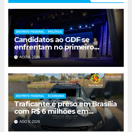
DISTRITO FEDERAL
POLÍTICA
Candidatos ao GDF se
enfrentam no primeiro
debate de 2026
AGO 9, 2026
DISTRITO FEDERAL
ECONOMIA
Traficante é preso em Brasília
com R$ 6 milhões em
metanfetamina
AGO 9, 2026