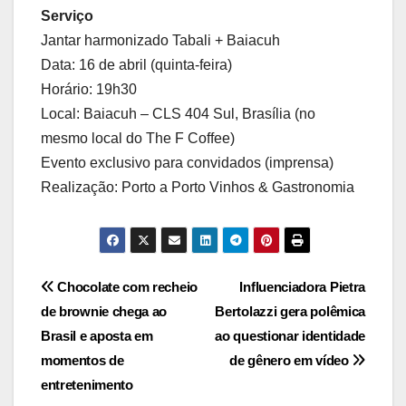
Serviço
Jantar harmonizado Tabali + Baiacuh
Data: 16 de abril (quinta-feira)
Horário: 19h30
Local: Baiacuh – CLS 404 Sul, Brasília (no
mesmo local do The F Coffee)
Evento exclusivo para convidados (imprensa)
Realização: Porto a Porto Vinhos & Gastronomia
Navegação
Chocolate com recheio
Influenciadora Pietra
de brownie chega ao
Bertolazzi gera polêmica
de
Brasil e aposta em
ao questionar identidade
Post
momentos de
de gênero em vídeo
entretenimento