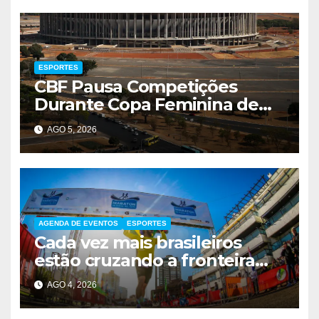
ESPORTES
CBF Pausa Competições
Durante Copa Feminina de
2027
AGO 5, 2026
AGENDA DE EVENTOS
ESPORTES
Cada vez mais brasileiros
estão cruzando a fronteira
para correr uma prova que
AGO 4, 2026
cresce na América do Sul