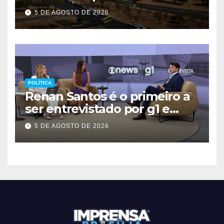
2027
5 DE AGOSTO DE 2026
POLÍTICA
Renan Santos é o primeiro a
ser entrevistado por g1 e
GloboNews
5 DE AGOSTO DE 2026