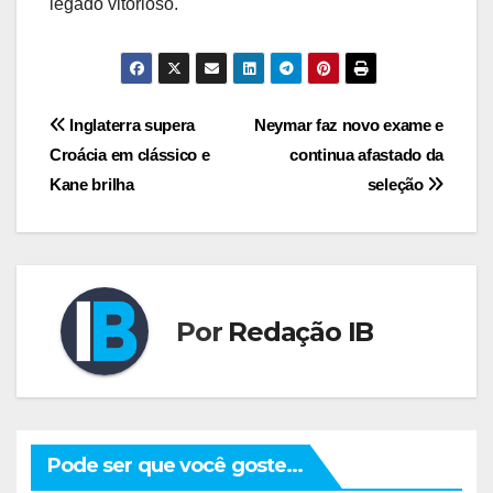
legado vitorioso.
Navegação
Inglaterra supera
Neymar faz novo exame e
Croácia em clássico e
continua afastado da
de
Kane brilha
seleção
Post
Por
Redação IB
Pode ser que você goste...