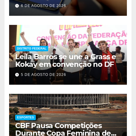
emprego em Brasília
6 DE AGOSTO DE 2026
DISTRITO FEDERAL
Leila Barros se une a Grass e
Kokay em convenção no DF
5 DE AGOSTO DE 2026
ESPORTES
CBF Pausa Competições
Durante Copa Feminina de