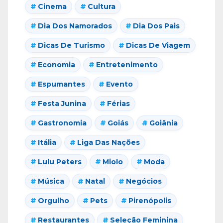
Cinema
Cultura
Dia Dos Namorados
Dia Dos Pais
Dicas De Turismo
Dicas De Viagem
Economia
Entretenimento
Espumantes
Evento
Festa Junina
Férias
Gastronomia
Goiás
Goiânia
Itália
Liga Das Nações
Lulu Peters
Miolo
Moda
Música
Natal
Negócios
Orgulho
Pets
Pirenópolis
Restaurantes
Seleção Feminina