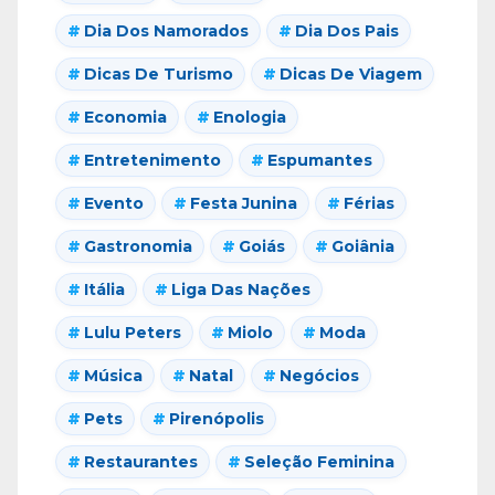
Dia Dos Namorados
Dia Dos Pais
Dicas De Turismo
Dicas De Viagem
Economia
Enologia
Entretenimento
Espumantes
Evento
Festa Junina
Férias
Gastronomia
Goiás
Goiânia
Itália
Liga Das Nações
Lulu Peters
Miolo
Moda
Música
Natal
Negócios
Pets
Pirenópolis
Restaurantes
Seleção Feminina