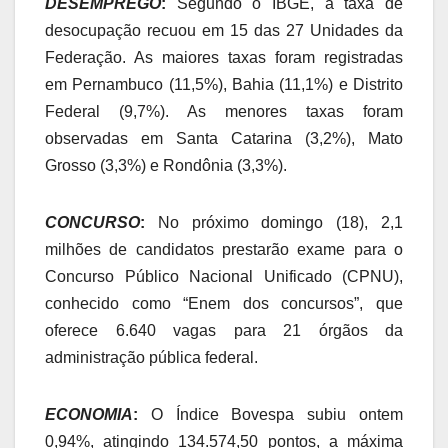
DESEMPREGO
:
Segundo o IBGE, a taxa de
desocupação recuou em 15 das 27 Unidades da
Federação. As maiores taxas foram registradas
em Pernambuco (11,5%), Bahia (11,1%) e Distrito
Federal (9,7%). As menores taxas foram
observadas em Santa Catarina (3,2%), Mato
Grosso (3,3%) e Rondônia (3,3%).
CONCURSO
:
No próximo domingo (18), 2,1
milhões de candidatos prestarão exame para o
Concurso Público Nacional Unificado (CPNU),
conhecido como “Enem dos concursos”, que
oferece 6.640 vagas para 21 órgãos da
administração pública federal.
ECONOMIA
:
O Índice Bovespa subiu ontem
0,94%, atingindo 134.574,50 pontos, a máxima