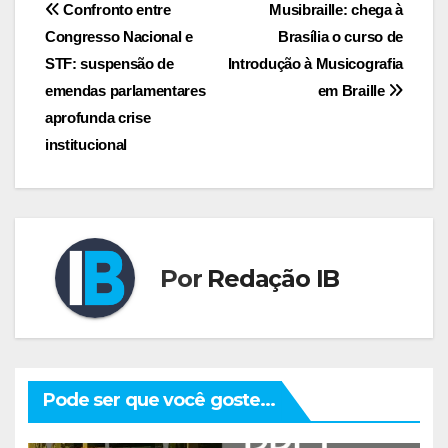
Navegação
Confronto entre
Musibraille: chega à
Congresso Nacional e
Brasília o curso de
de
STF: suspensão de
Introdução à Musicografia
Post
emendas parlamentares
em Braille
aprofunda crise
institucional
Por
Redação IB
Pode ser que você goste...