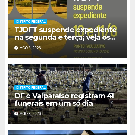
DISTRITO FEDERAL
TJDFT suspende expediente
na segunda e terça; veja os
prazos
AGO 8, 2026
DISTRITO FEDERAL
DF e Valparaíso registram 41
funerais em um só dia
AGO 8, 2026