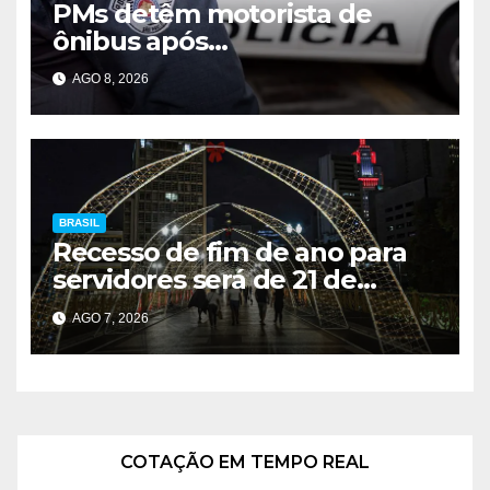
PMs detêm motorista de
ônibus após
desentendimento em SP
AGO 8, 2026
BRASIL
Recesso de fim de ano para
servidores será de 21 de
dezembro a 1º de janeiro
AGO 7, 2026
COTAÇÃO EM TEMPO REAL