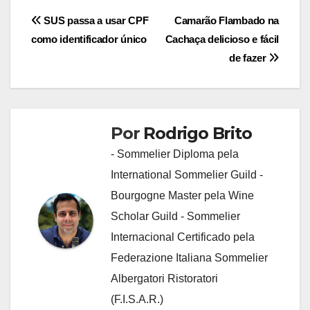
Navegação
SUS passa a usar CPF
Camarão Flambado na
como identificador único
Cachaça delicioso e fácil
de
de fazer
Post
Por
Rodrigo Brito
- Sommelier Diploma pela
International Sommelier Guild -
Bourgogne Master pela Wine
Scholar Guild - Sommelier
Internacional Certificado pela
Federazione Italiana Sommelier
Albergatori Ristoratori
(F.I.S.A.R.)