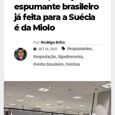
espumante brasileiro
já feita para a Suécia
é da Miolo
Por
Rodrigo Brito
#espumantes
,
SET 16, 2025
#exportação
,
#gastronomia
,
#vinho brasileiro
,
#vinhos