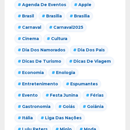
Agenda De Eventos
Apple
Brasil
Brasilia
Brasília
Carnaval
Carnaval2025
Cinema
Cultura
Dia Dos Namorados
Dia Dos Pais
Dicas De Turismo
Dicas De Viagem
Economia
Enologia
Entretenimento
Espumantes
Evento
Festa Junina
Férias
Gastronomia
Goiás
Goiânia
Itália
Liga Das Nações
Lulu Peters
Miolo
Moda