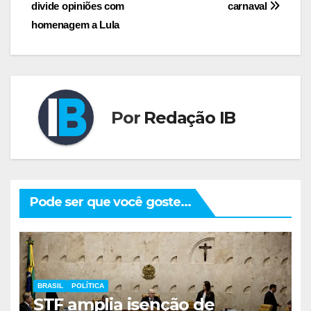
de
divide opiniões com
carnaval
Post
homenagem a Lula
Por
Redação IB
Pode ser que você goste...
BRASIL
POLÍTICA
STF amplia isenção de