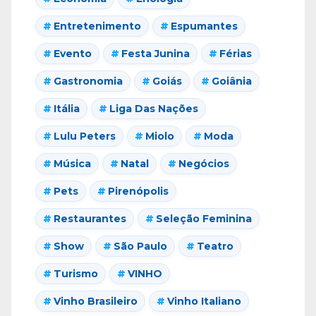
Entretenimento
Espumantes
Evento
Festa Junina
Férias
Gastronomia
Goiás
Goiânia
Itália
Liga Das Nações
Lulu Peters
Miolo
Moda
Música
Natal
Negócios
Pets
Pirenópolis
Restaurantes
Seleção Feminina
Show
São Paulo
Teatro
Turismo
VINHO
Vinho Brasileiro
Vinho Italiano