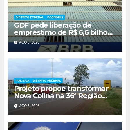
DISTRITO FEDERAL
ECONOMIA
GDF pede liberação de
empréstimo de R$ 6,6 bilhões
e critica inércia do FGC
AGO 6, 2026
POLÍTICA
DISTRITO FEDERAL
Projeto propõe transformar
Nova Colina na 36ª Região
Administrativa do Distrito
AGO 6, 2026
Federal