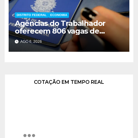
DISTRITO FEDERAL
ECONOMIA
Agências do Trabalhador
oferecem 806 vagas de
emprego em Brasília
AGO 6, 2026
COTAÇÃO EM TEMPO REAL