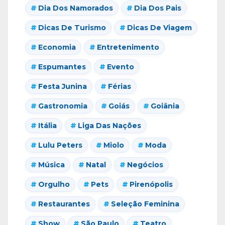
Dia Dos Namorados
Dia Dos Pais
Dicas De Turismo
Dicas De Viagem
Economia
Entretenimento
Espumantes
Evento
Festa Junina
Férias
Gastronomia
Goiás
Goiânia
Itália
Liga Das Nações
Lulu Peters
Miolo
Moda
Música
Natal
Negócios
Orgulho
Pets
Pirenópolis
Restaurantes
Seleção Feminina
Show
São Paulo
Teatro