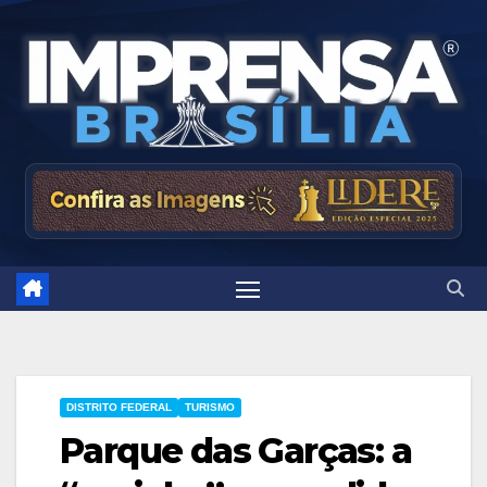
Skip
to
content
DISTRITO FEDERAL
TURISMO
Parque das Garças: a