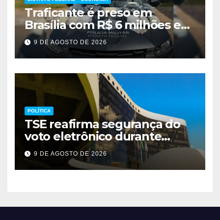
Traficante é preso em
Brasília com R$ 6 milhões em
metanfetamina
9 DE AGOSTO DE 2026
POLÍTICA
TSE reafirma segurança do
voto eletrônico durante
evento em Brasília
9 DE AGOSTO DE 2026