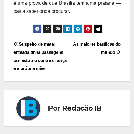
é uma prova de que Brasília tem alma praiana —
basta saber onde procurar.
Navegação
Suspeito de matar
As maiores basílicas do
enteada tinha passagens
mundo
de
por estupro contra criança
Post
e a própria mãe
Por
Redação IB