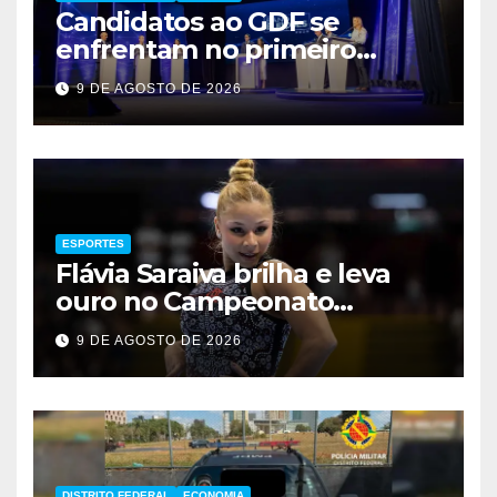
Candidatos ao GDF se
enfrentam no primeiro
debate de 2026
9 DE AGOSTO DE 2026
ESPORTES
Flávia Saraiva brilha e leva
ouro no Campeonato
Brasileiro de Ginástica
9 DE AGOSTO DE 2026
DISTRITO FEDERAL
ECONOMIA