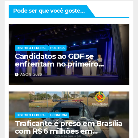
Pode ser que você goste...
DISTRITO FEDERAL
POLÍTICA
Candidatos ao GDF se
enfrentam no primeiro
debate de 2026
AGO 9, 2026
DISTRITO FEDERAL
ECONOMIA
Traficante é preso em Brasília
com R$ 6 milhões em