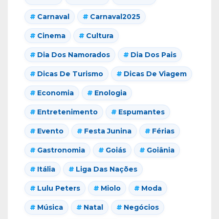
Carnaval
Carnaval2025
Cinema
Cultura
Dia Dos Namorados
Dia Dos Pais
Dicas De Turismo
Dicas De Viagem
Economia
Enologia
Entretenimento
Espumantes
Evento
Festa Junina
Férias
Gastronomia
Goiás
Goiânia
Itália
Liga Das Nações
Lulu Peters
Miolo
Moda
Música
Natal
Negócios