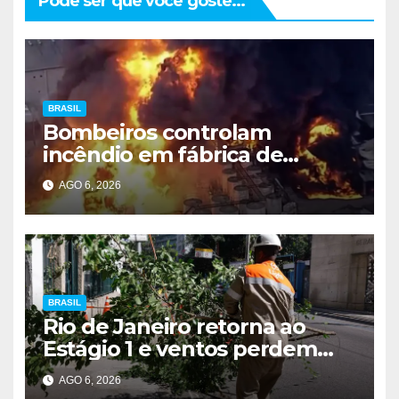
Pode ser que você goste...
BRASIL
Bombeiros controlam
incêndio em fábrica de
Itaquaquecetuba após 33
AGO 6, 2026
horas
BRASIL
Rio de Janeiro retorna ao
Estágio 1 e ventos perdem
intensidade
AGO 6, 2026