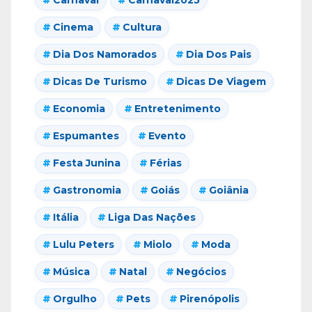
Cinema
Cultura
Dia Dos Namorados
Dia Dos Pais
Dicas De Turismo
Dicas De Viagem
Economia
Entretenimento
Espumantes
Evento
Festa Junina
Férias
Gastronomia
Goiás
Goiânia
Itália
Liga Das Nações
Lulu Peters
Miolo
Moda
Música
Natal
Negócios
Orgulho
Pets
Pirenópolis