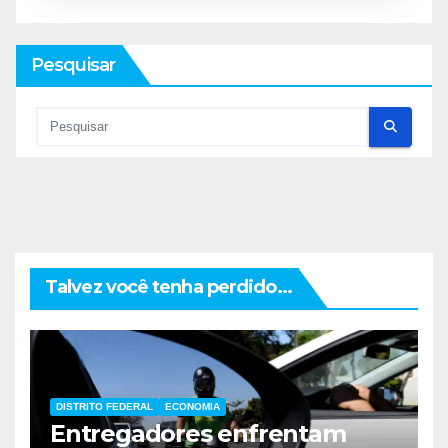
Pesquisar
Talvez você tenha perdido...
DISTRITO FEDERAL
ECONOMIA
Entregadores enfrentam