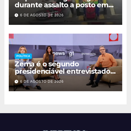
durante assalto a posto em
Ceilândia
6 DE AGOSTO DE 2026
POLÍTICA
Zema é o segundo
presidenciável entrevistado
pelo g1 e GloboNews
6 DE AGOSTO DE 2026