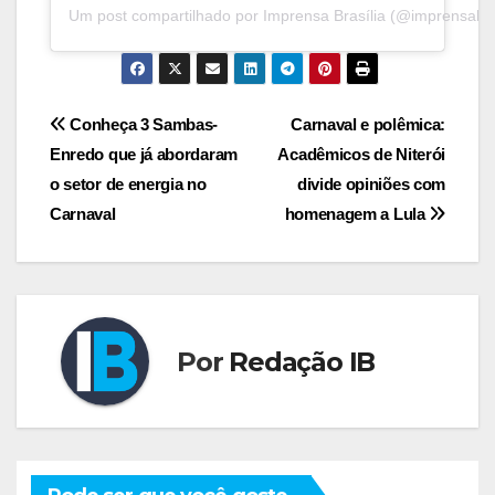
Um post compartilhado por Imprensa Brasília (@imprensabras
Navegação
Conheça 3 Sambas-
Carnaval e polêmica:
Enredo que já abordaram
Acadêmicos de Niterói
de
o setor de energia no
divide opiniões com
Post
Carnaval
homenagem a Lula
Por
Redação IB