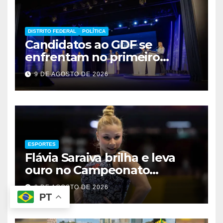
DISTRITO FEDERAL
POLÍTICA
Candidatos ao GDF se
enfrentam no primeiro
debate de 2026
9 DE AGOSTO DE 2026
ESPORTES
Flávia Saraiva brilha e leva
ouro no Campeonato
Brasileiro de Ginástica
9 DE AGOSTO DE 2026
PT