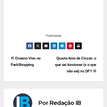
Publicidade
Navegação
Oceano Vivo no
Quarta‑feira de Cinzas: o
ParkShopping
que vai funcionar (e o que
de
não vai) no DF?
Post
Por
Redação IB