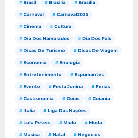
Brasil
Brasilia
Brasília
Carnaval
Carnaval2025
Cinema
Cultura
Dia Dos Namorados
Dia Dos Pais
Dicas De Turismo
Dicas De Viagem
Economia
Enologia
Entretenimento
Espumantes
Evento
Festa Junina
Férias
Gastronomia
Goiás
Goiânia
Itália
Liga Das Nações
Lulu Peters
Miolo
Moda
Música
Natal
Negócios