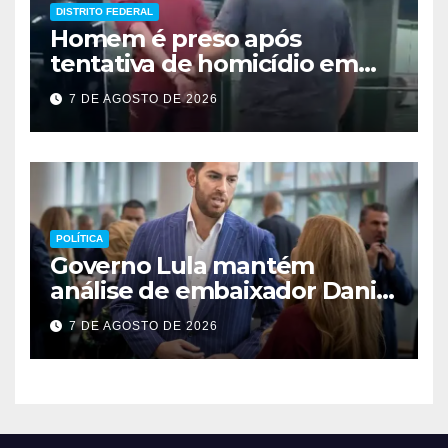
DISTRITO FEDERAL
Homem é preso após
tentativa de homicídio em
festa em São Sebastião
7 DE AGOSTO DE 2026
POLÍTICA
Governo Lula mantém
análise de embaixador Daniel
Perez para depois das
7 DE AGOSTO DE 2026
eleições