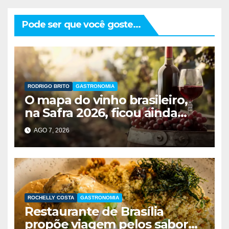
Pode ser que você goste...
RODRIGO BRITO
GASTRONOMIA
O mapa do vinho brasileiro,
na Safra 2026, ficou ainda
maior
AGO 7, 2026
ROCHELLY COSTA
GASTRONOMIA
Restaurante de Brasília
propõe viagem pelos sabores