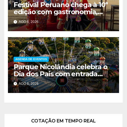
Festival Peruano chega à 10ª
edição com gastronomia,
música e entrada solidária em
AGO 6, 2026
Brasília
AGENDA DE EVENTOS
Parque Nicolândia celebra o
Dia dos Pais com entrada
gratuita para pais e desconto
AGO 6, 2026
de 40% nos passaportes
CLIMA