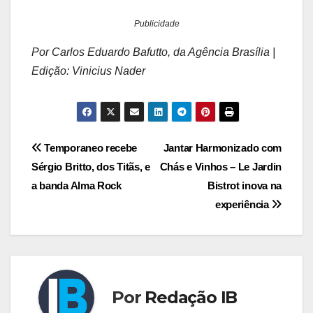
Publicidade
Por Carlos Eduardo Bafutto, da Agência Brasília |
Edição: Vinicius Nader
Navegação
Temporaneo recebe
Jantar Harmonizado com
Sérgio Britto, dos Titãs, e
Chás e Vinhos – Le Jardin
de
a banda Alma Rock
Bistrot inova na
Post
experiência
Por
Redação IB