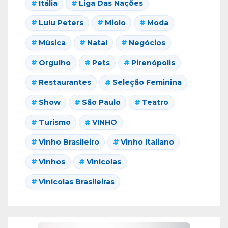
Itália
Liga Das Nações
Lulu Peters
Miolo
Moda
Música
Natal
Negócios
Orgulho
Pets
Pirenópolis
Restaurantes
Seleção Feminina
Show
São Paulo
Teatro
Turismo
VINHO
Vinho Brasileiro
Vinho Italiano
Vinhos
Vinícolas
Vinícolas Brasileiras