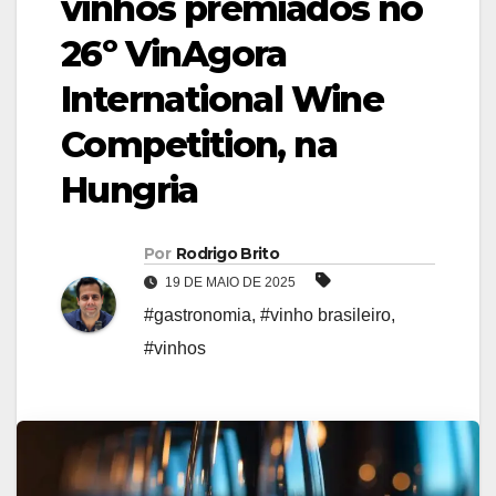
vinhos premiados no
26º VinAgora
International Wine
Competition, na
Hungria
Por
Rodrigo Brito
19 DE MAIO DE 2025
#gastronomia
,
#vinho brasileiro
,
#vinhos