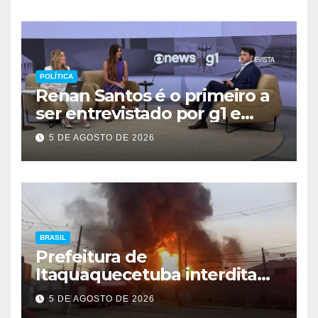
POLÍTICA
Renan Santos é o primeiro a
ser entrevistado por g1 e
GloboNews
5 DE AGOSTO DE 2026
BRASIL
Prefeitura de
Itaquaquecetuba interdita
área após incêndio em
5 DE AGOSTO DE 2026
fábrica