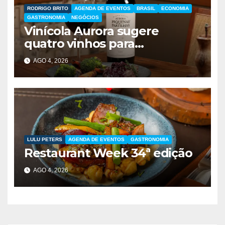
RODRIGO BRITO
AGENDA DE EVENTOS
BRASIL
ECONOMIA
GASTRONOMIA
NEGÓCIOS
Vinícola Aurora sugere
quatro vinhos para
presentear no Dia dos Pais
AGO 4, 2026
LULU PETERS
AGENDA DE EVENTOS
GASTRONOMIA
Restaurant Week 34ª edição
AGO 4, 2026