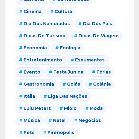
Cinema
Cultura
Dia Dos Namorados
Dia Dos Pais
Dicas De Turismo
Dicas De Viagem
Economia
Enologia
Entretenimento
Espumantes
Evento
Festa Junina
Férias
Gastronomia
Goiás
Goiânia
Itália
Liga Das Nações
Lulu Peters
Miolo
Moda
Música
Natal
Negócios
Pets
Pirenópolis