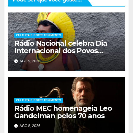
CULTURA E ENTRETENIMENTO
Rádio Nacional celebra Dia
Internacional dos Povos
Indígenas
AGO 9, 2026
CULTURA E ENTRETENIMENTO
Rádio MEC homenageia Leo
Gandelman pelos 70 anos
AGO 8, 2026