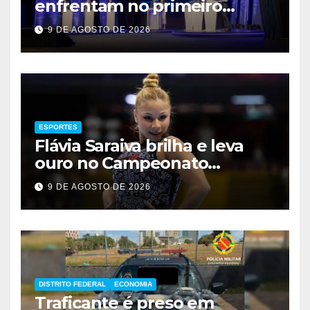
enfrentam no primeiro
debate de 2026
9 DE AGOSTO DE 2026
ESPORTES
Flávia Saraiva brilha e leva
ouro no Campeonato
Brasileiro de Ginástica
9 DE AGOSTO DE 2026
DISTRITO FEDERAL
ECONOMIA
Traficante é preso em