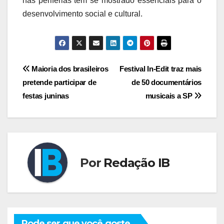
nas periferias têm se mostrado essenciais para o
desenvolvimento social e cultural.
Navegação
Maioria dos brasileiros
Festival In-Edit traz mais
pretende participar de
de 50 documentários
de
festas juninas
musicais a SP
Post
Por
Redação IB
Pode ser que você goste...