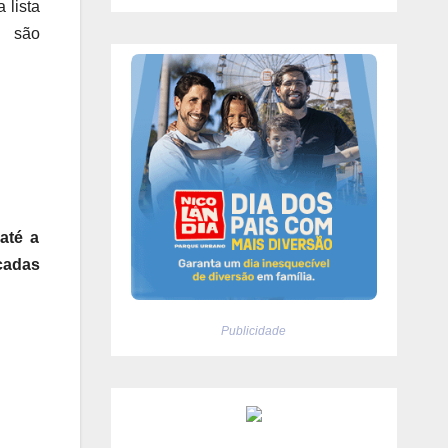
 lista
ue são
até a
cadas
Publicidade