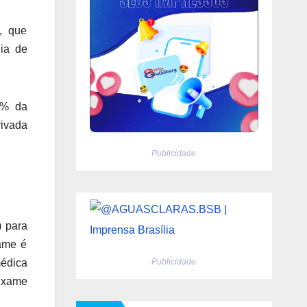
, que
ia de
7% da
rivada
Publicidade
 para
xame é
Publicidade
médica
Exame