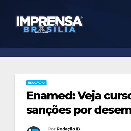
Skip
to
content
EDUCAÇÃO
Enamed: Veja curs
sanções por dese
Por
Redação IB