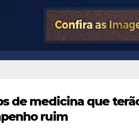
os de medicina que terã
mpenho ruim