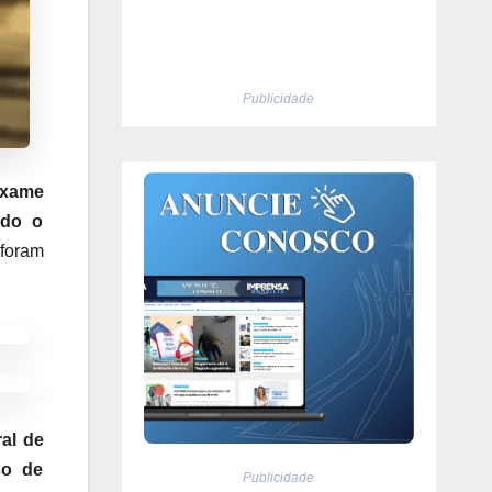
Publicidade
Exame
odo o
foram
al de
so de
Publicidade