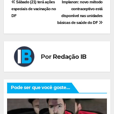
Navegação
Sábado (21) terá ações
Implanon: novo método
especiais de vacinação no
contraceptivo está
de
DF
disponível nas unidades
Post
básicas de saúde do DF
Por
Redação IB
Pode ser que você goste...