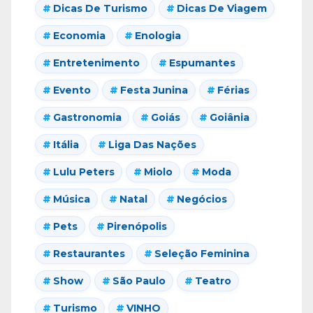
Dicas De Turismo
Dicas De Viagem
Economia
Enologia
Entretenimento
Espumantes
Evento
Festa Junina
Férias
Gastronomia
Goiás
Goiânia
Itália
Liga Das Nações
Lulu Peters
Miolo
Moda
Música
Natal
Negócios
Pets
Pirenópolis
Restaurantes
Seleção Feminina
Show
São Paulo
Teatro
Turismo
VINHO