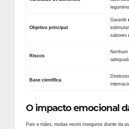
legumino
Garantir
Objetivo principal
estimular
sabores e
Nenhum q
Riscos
adequada
Diretriz
Base científica
internac
O impacto emocional d
Pais e mães, muitas vezes inseguros diante da av