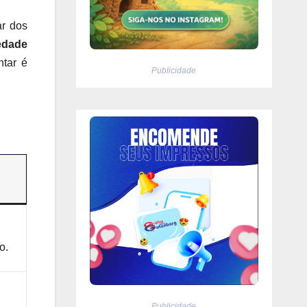
ar dos
edade
ntar é
Publicidade
o.
Publicidade