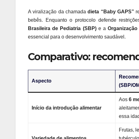
A viralização da chamada
dieta “Baby GAPS”
re
bebês. Enquanto o protocolo defende restriçõ
Brasileira de Pediatria (SBP)
e a
Organização
essencial para o desenvolvimento saudável.
Comparativo: recomend
Recomen
Aspecto
(SBP/O
Aos
6 m
Início da introdução alimentar
aleitame
essa ida
Frutas, l
Variedade de alimentos
tubérculo