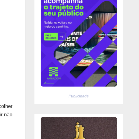
Publicidade
colher
ir não