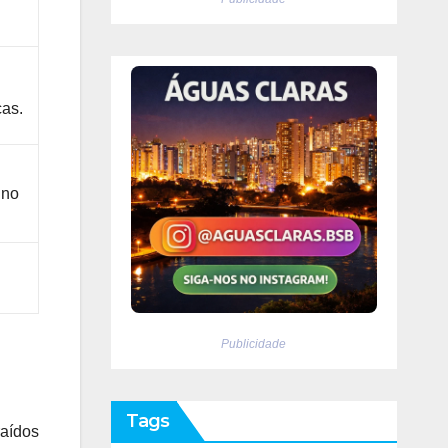
cas.
 no
Publicidade
Tags
raídos