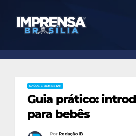
Skip
to
content
SAÚDE E BEM-ESTAR
Guia prático: intr
para bebês
Por
Redação IB