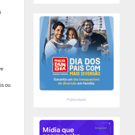
é
ve
is ou
Publicidade