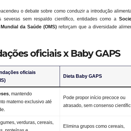
acendeu o debate sobre como conduzir a introdução aliment
es severas sem respaldo científico, entidades como a
Soci
 Mundial da Saúde (OMS)
reforçam que a diversidade alime
ações oficiais x Baby GAPS
dações oficiais
Dieta Baby GAPS
MS)
eses
, mantendo
Pode propor início precoce ou
nto materno exclusivo até
atrasado, sem consenso científic
de.
egumes, verduras, cereais,
Elimina grupos como cereais,
s, proteínas e