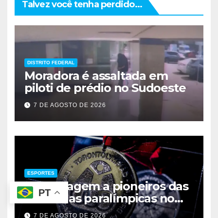
Talvez você tenha perdido...
DISTRITO FEDERAL
Moradora é assaltada em
piloti de prédio no Sudoeste
7 DE AGOSTO DE 2026
ESPORTES
Homenagem a pioneiros das
PT
medalhas paralímpicas no
Brasil
7 DE AGOSTO DE 2026