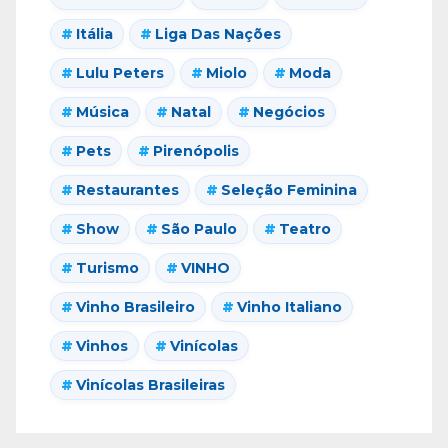
Itália
Liga Das Nações
Lulu Peters
Miolo
Moda
Música
Natal
Negócios
Pets
Pirenópolis
Restaurantes
Seleção Feminina
Show
São Paulo
Teatro
Turismo
VINHO
Vinho Brasileiro
Vinho Italiano
Vinhos
Vinícolas
Vinícolas Brasileiras