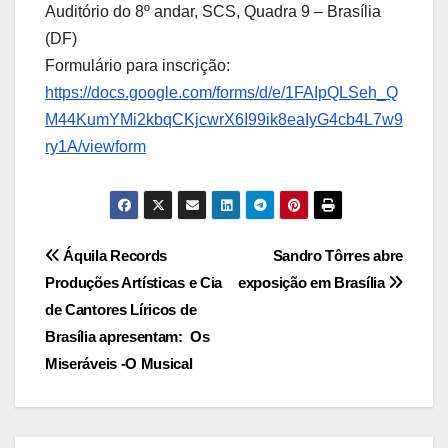
Auditório do 8º andar, SCS, Quadra 9 – Brasília
(DF)
Formulário para inscrição:
https://docs.google.com/forms/d/e/1FAIpQLSeh_Q
M44KumYMi2kbqCKjcwrX6I99ik8eaIyG4cb4L7w9
ry1A/viewform
Navegação
Áquila Records
Sandro Tôrres abre
Produções Artísticas e Cia
exposição em Brasília
de
de Cantores Líricos de
Post
Brasília apresentam: Os
Miseráveis -O Musical