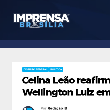
Skip
to
content
DISTRITO FEDERAL
POLÍTICA
Celina Leão reafirm
Wellington Luiz em
Por
Redação IB