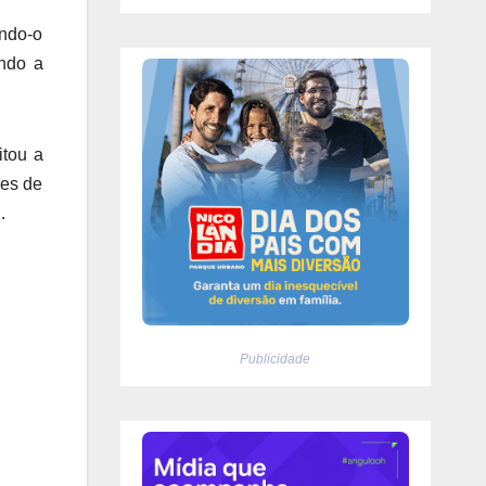
endo-o
ando a
itou a
des de
.
Publicidade