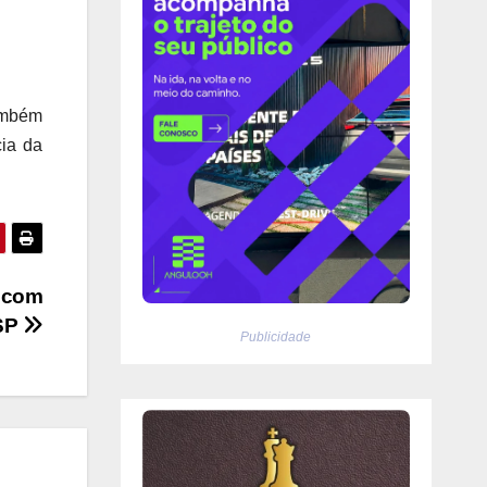
também
cia da
o com
 SP
Publicidade