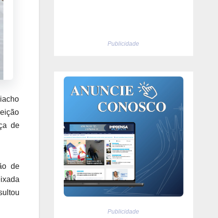
Publicidade
Riacho
leição
nça de
ão de
eixada
sultou
Publicidade