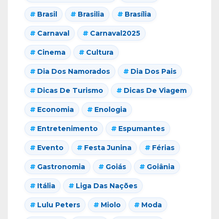
Brasil
Brasilia
Brasília
Carnaval
Carnaval2025
Cinema
Cultura
Dia Dos Namorados
Dia Dos Pais
Dicas De Turismo
Dicas De Viagem
Economia
Enologia
Entretenimento
Espumantes
Evento
Festa Junina
Férias
Gastronomia
Goiás
Goiânia
Itália
Liga Das Nações
Lulu Peters
Miolo
Moda