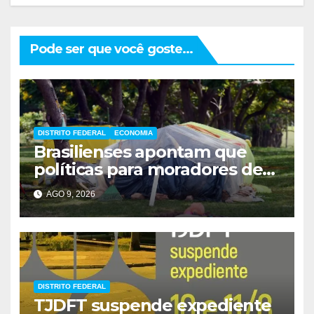
Pode ser que você goste...
DISTRITO FEDERAL
ECONOMIA
Brasilienses apontam que
políticas para moradores de
rua influenciam voto
AGO 9, 2026
DISTRITO FEDERAL
TJDFT suspende expediente