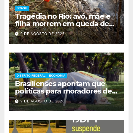
BRASIL
Tragédia no Rio: avó, mãe e
filha morrem em queda de
helicóptero
9 DE AGOSTO DE 2026
DISTRITO FEDERAL
ECONOMIA
Brasilienses apontam que
políticas para moradores de
rua influenciam voto
9 DE AGOSTO DE 2026