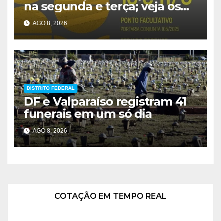
na segunda e terça; veja os
prazos
AGO 8, 2026
DISTRITO FEDERAL
DF e Valparaíso registram 41
funerais em um só dia
AGO 8, 2026
COTAÇÃO EM TEMPO REAL