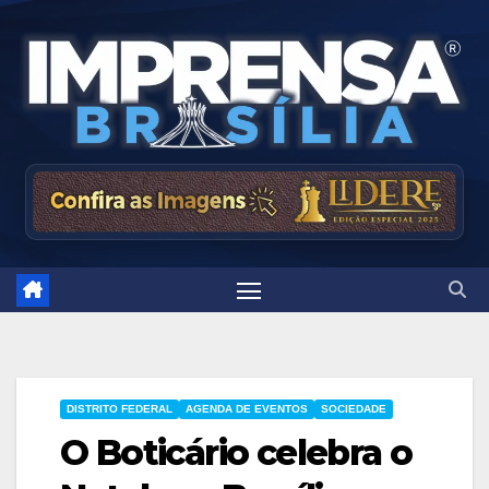
Skip
to
content
DISTRITO FEDERAL
AGENDA DE EVENTOS
SOCIEDADE
O Boticário celebra o