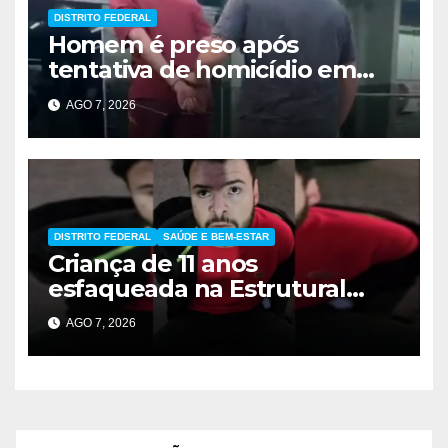
DISTRITO FEDERAL
Homem é preso após
tentativa de homicídio em
festa em São Sebastião
AGO 7, 2026
DISTRITO FEDERAL
SAÚDE E BEM-ESTAR
Criança de 11 anos
esfaqueada na Estrutural
apresenta melhora
AGO 7, 2026
significativa