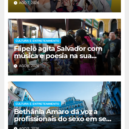
AGO 7, 2026
CULTURA E ENTRETENIMENTO
Flipelô agita Salvador com
música e poesia na sua
décima edição
AGO 6, 2026
CULTURA E ENTRETENIMENTO
Bethânia Amaro dá voz a
profissionais do sexo em seu
romance de estreia
AGO 5, 2026