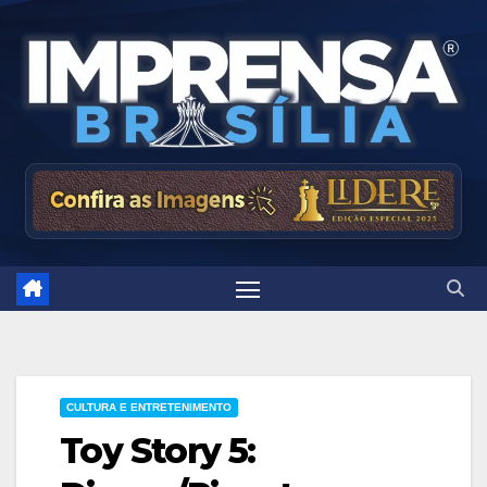
Skip
to
content
CULTURA E ENTRETENIMENTO
Toy Story 5: