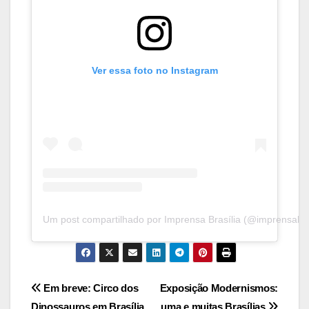
Ver essa foto no Instagram
Um post compartilhado por Imprensa Brasília (@imprensabras
Navegação
Em breve: Circo dos
Exposição Modernismos:
Dinossauros em Brasília
uma e muitas Brasílias