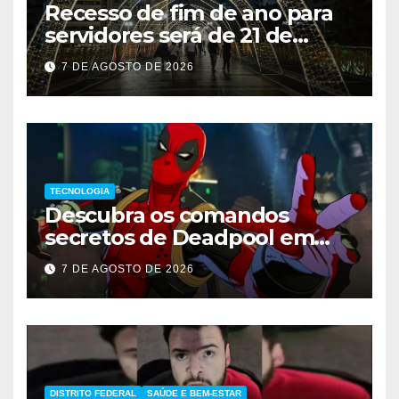
Recesso de fim de ano para
servidores será de 21 de
dezembro a 1º de janeiro
7 DE AGOSTO DE 2026
TECNOLOGIA
Descubra os comandos
secretos de Deadpool em
Marvel Tokon
7 DE AGOSTO DE 2026
DISTRITO FEDERAL
SAÚDE E BEM-ESTAR