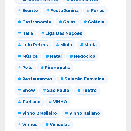
Evento
Festa Junina
Férias
Gastronomia
Goiás
Goiânia
Itália
Liga Das Nações
Lulu Peters
Miolo
Moda
Música
Natal
Negócios
Pets
Pirenópolis
Restaurantes
Seleção Feminina
Show
São Paulo
Teatro
Turismo
VINHO
Vinho Brasileiro
Vinho Italiano
Vinhos
Vinícolas