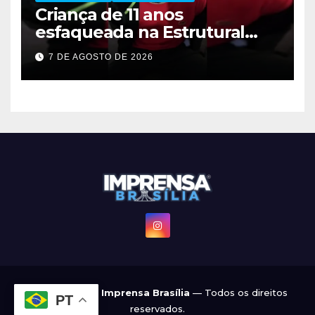
Criança de 11 anos
esfaqueada na Estrutural
apresenta melhora
7 DE AGOSTO DE 2026
significativa
© 2022 - 2026
Imprensa Brasília
— Todos os direitos
PT
reservados.