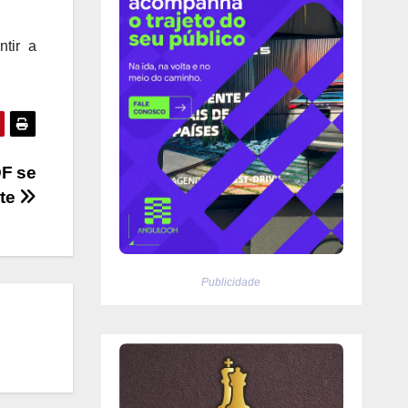
tir a
DF se
rte
Publicidade