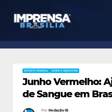
Skip
to
content
DISTRITO FEDERAL
SAÚDE E BEM-ESTAR
Junho Vermelho: A
de Sangue em Brasí
Por
Redação IB