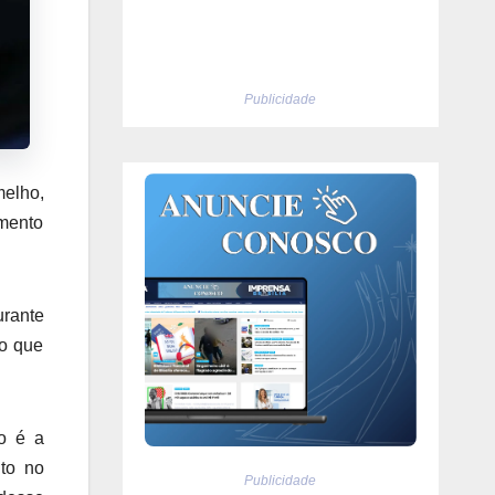
Publicidade
melho,
mento
urante
 o que
so é a
to no
Publicidade