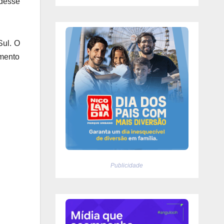
 desse
Sul. O
amento
Publicidade