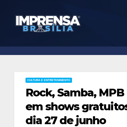
Skip
to
content
CULTURA E ENTRETENIMENTO
Rock, Samba, MPB
em shows gratuitos
dia 27 de junho