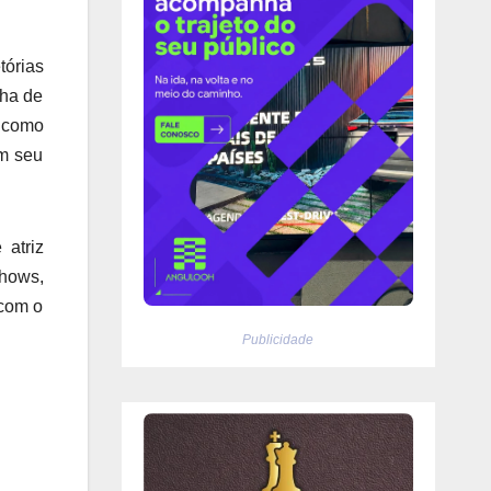
tórias
lha de
a como
em seu
atriz
shows,
 com o
Publicidade