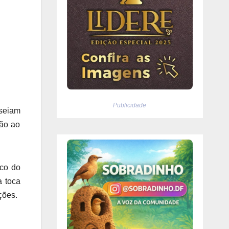
Publicidade
sseiam
ção ao
nco do
a toca
ções.