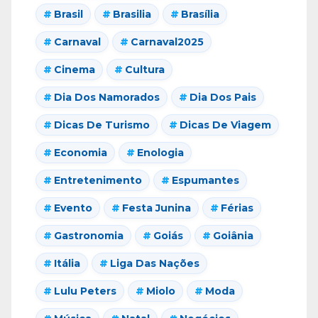
Brasil
Brasilia
Brasília
Carnaval
Carnaval2025
Cinema
Cultura
Dia Dos Namorados
Dia Dos Pais
Dicas De Turismo
Dicas De Viagem
Economia
Enologia
Entretenimento
Espumantes
Evento
Festa Junina
Férias
Gastronomia
Goiás
Goiânia
Itália
Liga Das Nações
Lulu Peters
Miolo
Moda