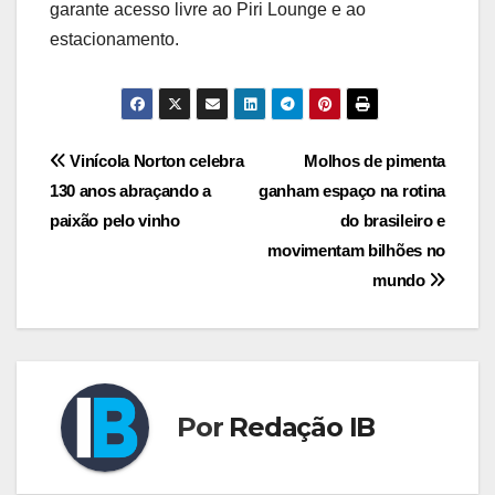
garante acesso livre ao Piri Lounge e ao
estacionamento.
Navegação
Vinícola Norton celebra
Molhos de pimenta
130 anos abraçando a
ganham espaço na rotina
de
paixão pelo vinho
do brasileiro e
Post
movimentam bilhões no
mundo
Por
Redação IB