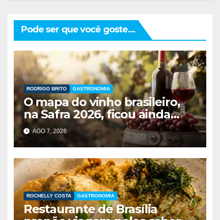
Pode ser que você goste...
RODRIGO BRITO
GASTRONOMIA
O mapa do vinho brasileiro,
na Safra 2026, ficou ainda
maior
AGO 7, 2026
ROCHELLY COSTA
GASTRONOMIA
Restaurante de Brasília