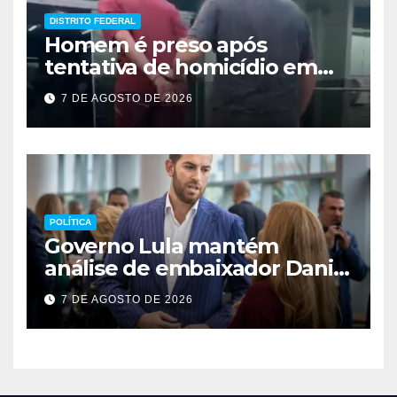
DISTRITO FEDERAL
Homem é preso após
tentativa de homicídio em
festa em São Sebastião
7 DE AGOSTO DE 2026
POLÍTICA
Governo Lula mantém
análise de embaixador Daniel
Perez para depois das
7 DE AGOSTO DE 2026
eleições