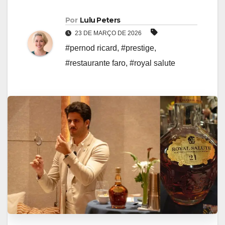
Por
Lulu Peters
23 DE MARÇO DE 2026
#pernod ricard
,
#prestige
,
#restaurante faro
,
#royal salute