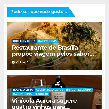
Pode ser que você goste...
ROCHELLY COSTA
GASTRONOMIA
Restaurante de Brasília
propõe viagem pelos sabores
do Brasil durante festival
AGO 4, 2026
gastronômico
RODRIGO BRITO
AGENDA DE EVENTOS
BRASIL
ECONOMIA
GASTRONOMIA
NEGÓCIOS
Vinícola Aurora sugere
quatro vinhos para