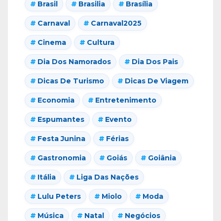
Brasil
Brasilia
Brasília
Carnaval
Carnaval2025
Cinema
Cultura
Dia Dos Namorados
Dia Dos Pais
Dicas De Turismo
Dicas De Viagem
Economia
Entretenimento
Espumantes
Evento
Festa Junina
Férias
Gastronomia
Goiás
Goiânia
Itália
Liga Das Nações
Lulu Peters
Miolo
Moda
Música
Natal
Negócios