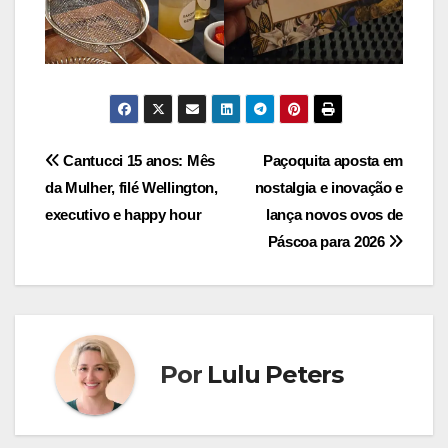
Navegação
Cantucci 15 anos: Mês
Paçoquita aposta em
da Mulher, filé Wellington,
nostalgia e inovação e
de
executivo e happy hour
lança novos ovos de
Post
Páscoa para 2026
Por
Lulu Peters