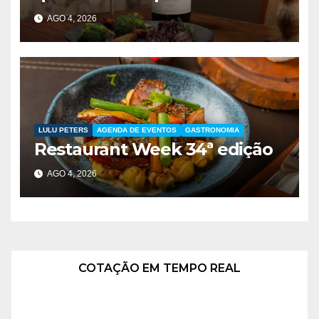
presentear no Dia dos Pais
AGO 4, 2026
LULU PETERS
AGENDA DE EVENTOS
GASTRONOMIA
Restaurant Week 34ª edição
AGO 4, 2026
COTAÇÃO EM TEMPO REAL