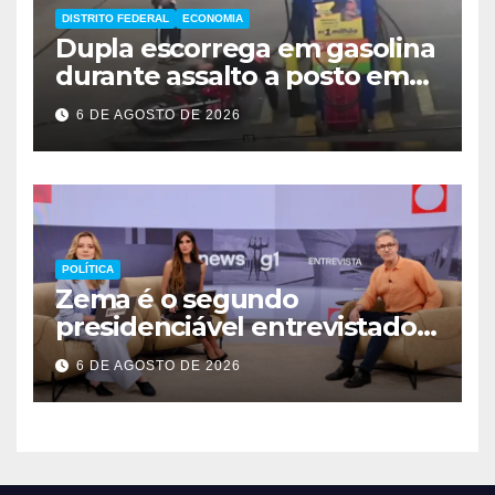
DISTRITO FEDERAL
ECONOMIA
Dupla escorrega em gasolina
durante assalto a posto em
Ceilândia
6 DE AGOSTO DE 2026
POLÍTICA
Zema é o segundo
presidenciável entrevistado
pelo g1 e GloboNews
6 DE AGOSTO DE 2026