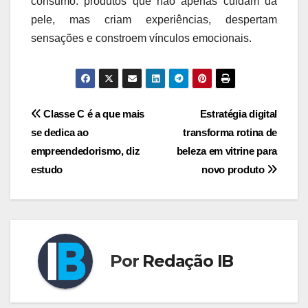
consumo: produtos que não apenas cuidam da
pele, mas criam experiências, despertam
sensações e constroem vínculos emocionais.
Navegação
Classe C é a que mais
Estratégia digital
se dedica ao
transforma rotina de
de
empreendedorismo, diz
beleza em vitrine para
Post
estudo
novo produto
Por
Redação IB