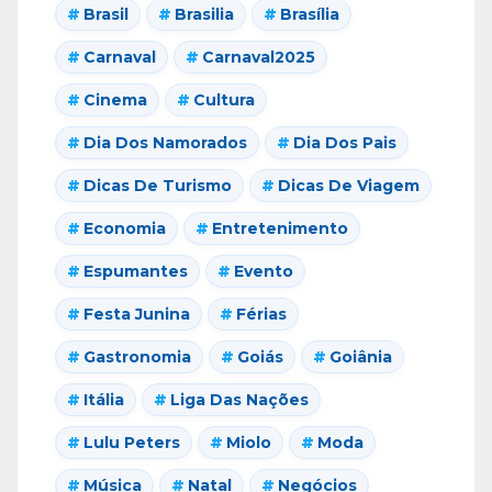
Brasil
Brasilia
Brasília
Carnaval
Carnaval2025
Cinema
Cultura
Dia Dos Namorados
Dia Dos Pais
Dicas De Turismo
Dicas De Viagem
Economia
Entretenimento
Espumantes
Evento
Festa Junina
Férias
Gastronomia
Goiás
Goiânia
Itália
Liga Das Nações
Lulu Peters
Miolo
Moda
Música
Natal
Negócios