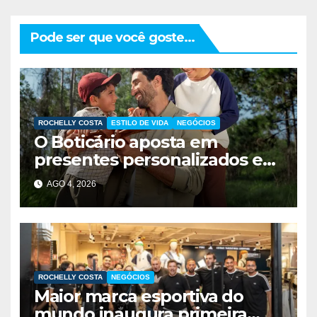
Pode ser que você goste...
ROCHELLY COSTA
ESTILO DE VIDA
NEGÓCIOS
O Boticário aposta em
presentes personalizados e
descontos para conquistar
AGO 4, 2026
consumidores no Dia dos Pais
ROCHELLY COSTA
NEGÓCIOS
Maior marca esportiva do
mundo inaugura primeira