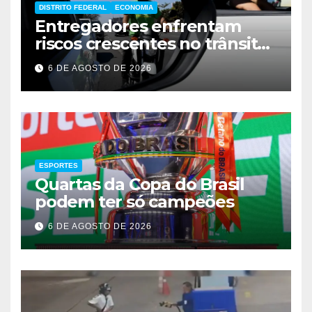
DISTRITO FEDERAL
ECONOMIA
Entregadores enfrentam
riscos crescentes no trânsito
de Brasília
6 DE AGOSTO DE 2026
ESPORTES
Quartas da Copa do Brasil
podem ter só campeões
6 DE AGOSTO DE 2026