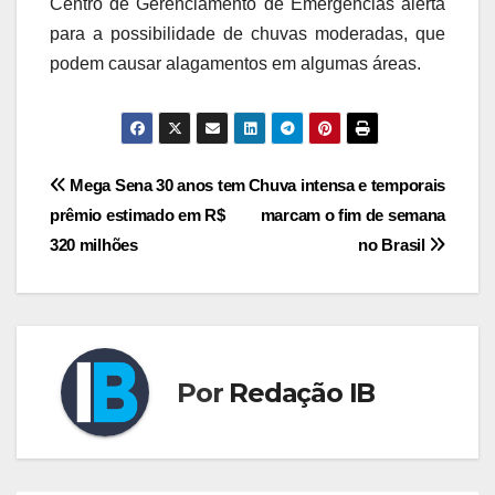
Centro de Gerenciamento de Emergências alerta
para a possibilidade de chuvas moderadas, que
podem causar alagamentos em algumas áreas.
Navegação
Mega Sena 30 anos tem
Chuva intensa e temporais
prêmio estimado em R$
marcam o fim de semana
de
320 milhões
no Brasil
Post
Por
Redação IB