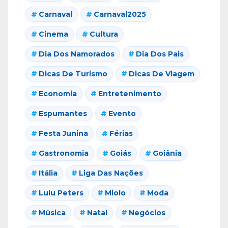
Carnaval
Carnaval2025
Cinema
Cultura
Dia Dos Namorados
Dia Dos Pais
Dicas De Turismo
Dicas De Viagem
Economia
Entretenimento
Espumantes
Evento
Festa Junina
Férias
Gastronomia
Goiás
Goiânia
Itália
Liga Das Nações
Lulu Peters
Miolo
Moda
Música
Natal
Negócios