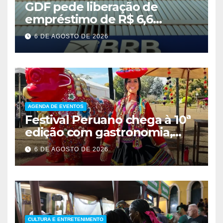
GDF pede liberação de
empréstimo de R$ 6,6
bilhões e critica inércia do
6 DE AGOSTO DE 2026
FGC
AGENDA DE EVENTOS
Festival Peruano chega à 10ª
edição com gastronomia,
música e entrada solidária
6 DE AGOSTO DE 2026
em Brasília
CULTURA E ENTRETENIMENTO