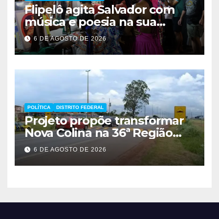
Flipelô agita Salvador com
música e poesia na sua
décima edição
6 DE AGOSTO DE 2026
POLÍTICA
DISTRITO FEDERAL
Projeto propõe transformar
Nova Colina na 36ª Região
Administrativa do Distrito
6 DE AGOSTO DE 2026
Federal