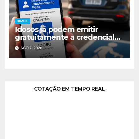
BRASIL
Idosos já podem emitir
gratuitamente a credencial
digital para vagas especiais
AGO 7, 2026
em todo o Brasil
COTAÇÃO EM TEMPO REAL