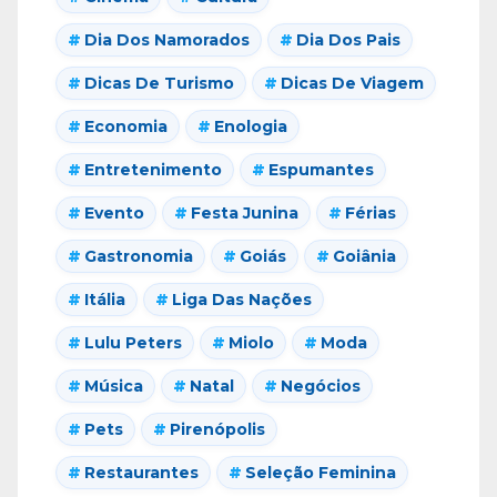
Dia Dos Namorados
Dia Dos Pais
Dicas De Turismo
Dicas De Viagem
Economia
Enologia
Entretenimento
Espumantes
Evento
Festa Junina
Férias
Gastronomia
Goiás
Goiânia
Itália
Liga Das Nações
Lulu Peters
Miolo
Moda
Música
Natal
Negócios
Pets
Pirenópolis
Restaurantes
Seleção Feminina