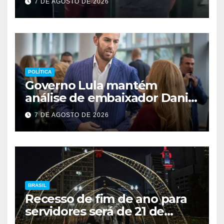
7 DE AGOSTO DE 2026
POLÍTICA
Governo Lula mantém
análise de embaixador Daniel
Perez para depois das
7 DE AGOSTO DE 2026
eleições
BRASIL
Recesso de fim de ano para
servidores será de 21 de
dezembro a 1º de janeiro