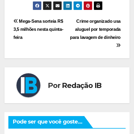
Navegação
Mega-Sena sorteia R$
Crime organizado usa
3,5 milhões nesta quinta-
aluguel por temporada
de
feira
para lavagem de dinheiro
Post
Por
Redação IB
Pode ser que você goste...