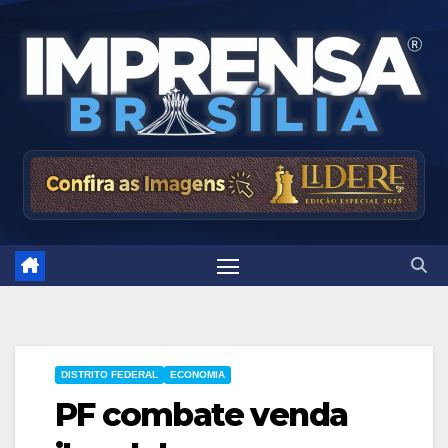
Skip
to
content
DISTRITO FEDERAL
ECONOMIA
PF combate venda