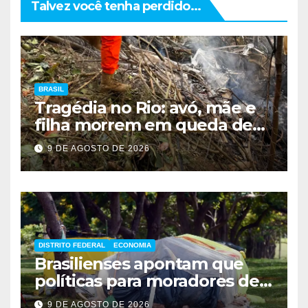
Talvez você tenha perdido...
BRASIL
Tragédia no Rio: avó, mãe e
filha morrem em queda de
helicóptero
9 DE AGOSTO DE 2026
DISTRITO FEDERAL
ECONOMIA
Brasilienses apontam que
políticas para moradores de
rua influenciam voto
9 DE AGOSTO DE 2026