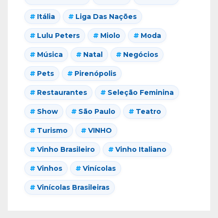
Itália
Liga Das Nações
Lulu Peters
Miolo
Moda
Música
Natal
Negócios
Pets
Pirenópolis
Restaurantes
Seleção Feminina
Show
São Paulo
Teatro
Turismo
VINHO
Vinho Brasileiro
Vinho Italiano
Vinhos
Vinícolas
Vinícolas Brasileiras