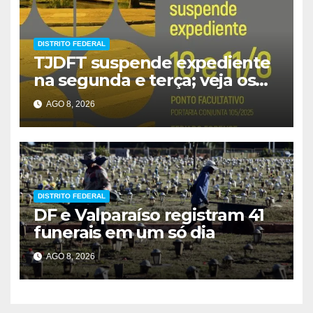
DISTRITO FEDERAL
TJDFT suspende expediente
na segunda e terça; veja os
prazos
AGO 8, 2026
DISTRITO FEDERAL
DF e Valparaíso registram 41
funerais em um só dia
AGO 8, 2026