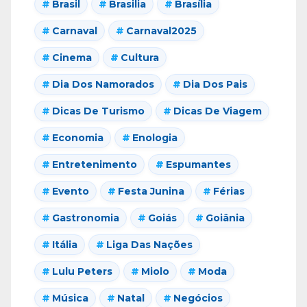
Brasil
Brasilia
Brasília
Carnaval
Carnaval2025
Cinema
Cultura
Dia Dos Namorados
Dia Dos Pais
Dicas De Turismo
Dicas De Viagem
Economia
Enologia
Entretenimento
Espumantes
Evento
Festa Junina
Férias
Gastronomia
Goiás
Goiânia
Itália
Liga Das Nações
Lulu Peters
Miolo
Moda
Música
Natal
Negócios