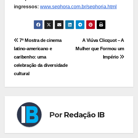
ingressos:
www.sephora.com.br/sephoria.html
Navegação
7ª Mostra de cinema
A Viúva Clicquot – A
latino-americano e
Mulher que Formou um
de
caribenho: uma
Império
Post
celebração da diversidade
cultural
Por
Redação IB