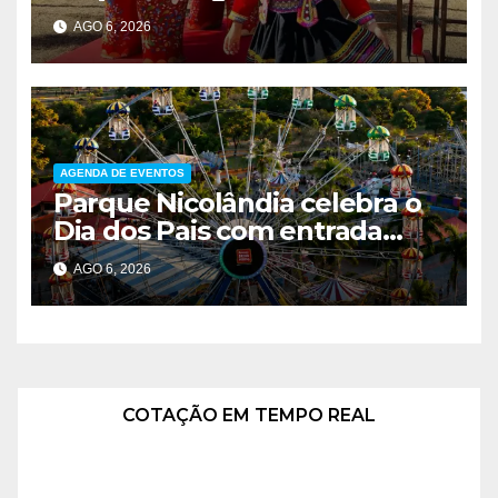
música e entrada solidária em
AGO 6, 2026
Brasília
AGENDA DE EVENTOS
Parque Nicolândia celebra o
Dia dos Pais com entrada
gratuita para pais e desconto
AGO 6, 2026
de 40% nos passaportes
COTAÇÃO EM TEMPO REAL