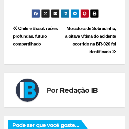
Navegação
Chile e Brasil: raízes
Moradora de Sobradinho,
profundas, futuro
a oitava vítima do acidente
de
compartilhado
ocorrido na BR-020 foi
Post
identificada
Por
Redação IB
Pode ser que você goste...