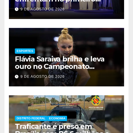
debate de 2026
9 DE AGOSTO DE 2026
ESPORTES
Flávia Saraiva brilha e leva
ouro no Campeonato
Brasileiro de Ginástica
9 DE AGOSTO DE 2026
DISTRITO FEDERAL
ECONOMIA
Traficante é preso em