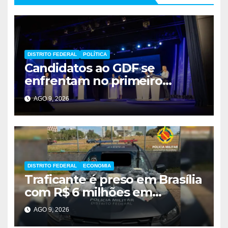
DISTRITO FEDERAL
POLÍTICA
Candidatos ao GDF se
enfrentam no primeiro
debate de 2026
AGO 9, 2026
DISTRITO FEDERAL
ECONOMIA
Traficante é preso em Brasília
com R$ 6 milhões em
metanfetamina
AGO 9, 2026