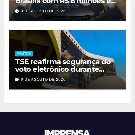
Brasília com R$ 6 milhões em
metanfetamina
9 DE AGOSTO DE 2026
POLÍTICA
TSE reafirma segurança do
voto eletrônico durante
evento em Brasília
9 DE AGOSTO DE 2026