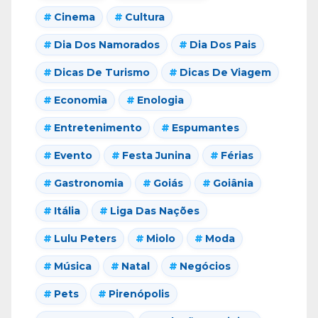
Cinema
Cultura
Dia Dos Namorados
Dia Dos Pais
Dicas De Turismo
Dicas De Viagem
Economia
Enologia
Entretenimento
Espumantes
Evento
Festa Junina
Férias
Gastronomia
Goiás
Goiânia
Itália
Liga Das Nações
Lulu Peters
Miolo
Moda
Música
Natal
Negócios
Pets
Pirenópolis