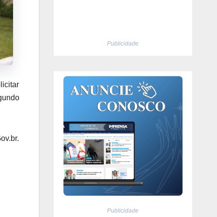
Publicidade
icitar
egundo
ov.br.
Publicidade