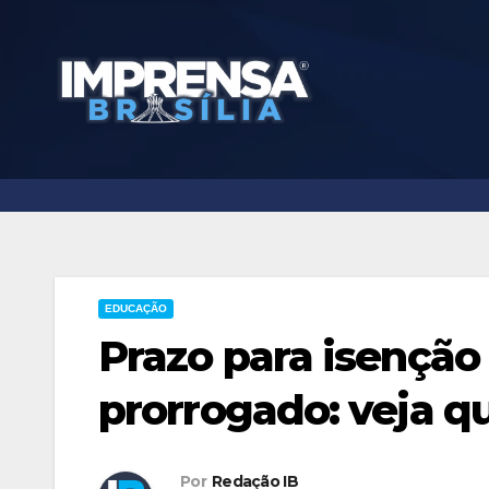
Skip
to
content
EDUCAÇÃO
Prazo para isenção
prorrogado: veja 
Por
Redação IB